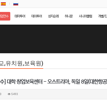
기업연수
테마투어
데이투어
성지순례
허니문
시니어클럽
개별/
교,유치원,보육원)
수] 대학 창업보육센터 - 오스트리아, 독일 8일(대한항공
0
5493