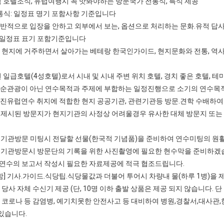
페식 호텔조식, 유럽여행시 꼭 맛봐야하는 방문국가 전통식, 특식 제공
통식: 일정표 명기 포함사항 기준입니다
일반적으로 입장을 안하고 외부에서 보는, 옵션으로 처리하는 문화.유적 답
 일정표 표기 포함기준입니다
국 현지에 거주하면서 살아가는 베테랑 한국인가이드, 현지문화와 전통, 역사
선된 일급호텔(4성호텔)로서 시내 및 시내 주변 위치 호텔, 경치 좋은 호텔, 
단순관광이 아닌 연수목적과 주제에 부합하는 일정진행으로 소기의 연수목
선진유럽연수 취지에 적합한 현지 공공기관, 관련기관등 방문.견학 수배하여
 방문지가 현지기관의 사정상 어려울경우 유사한 대체 방문지 또는 견
문 미팅시 전달할 선물(한국적 기념품)을 준비하여 연수미팅의 원활
문시 방문단의 기록을 위한 사진촬영에 필요한 현수막을 준비하겠
보고서 작성시 필요한 자료제공에 적극 협조드립니다.
] 기사.가이드.식당팁.식당물값과 더불어 투어시 차량내 물(하루 1병)을
 당사 자체 수신기 제공 (단, 10명 이하 출발 상품은 제공 되지 않습니다. 단
] 코로나 등 감염병, 예기치못한 안전사고 등 대비하여 병원,경찰서,대사관
있습니다.