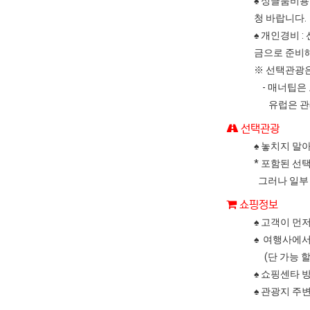
♠ 싱글룸비용 
청 바랍니다.
♠ 개인경비 
금으로 준비해
※ 선택관광은
- 매너팁은
유럽은 관례상
선택관광
♠ 놓치지 말
* 포함된 선
그러나 일부
쇼핑정보
♠ 고객이 먼
♠ 여행사에서
(단 가능 할
♠ 쇼핑센타 
♠ 관광지 주