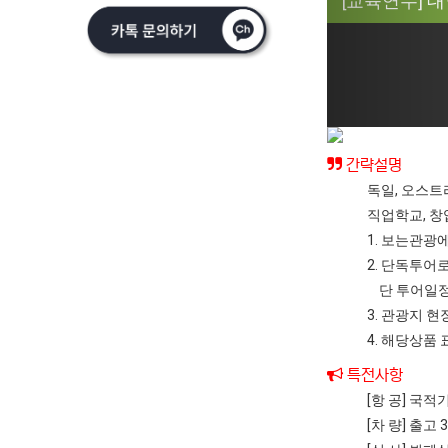
[교육연수] 
간략설명
독일, 오스트
직업학교, 
1. 보는관광
2. 단독투어
단 투어일정
3. 관광지 
4. 해당상
특전사항
[항 공] 국
[차 량] 출