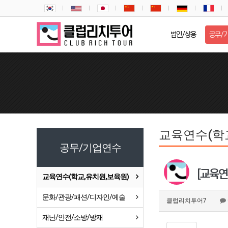
법인/상용
공무/
교육연수(학
공무/기업연수
[교육연
교육연수(학교,유치원,보육원)
문화/관광/패션/디자인/예술
클럽리치투어7
재난/안전/소방/방재