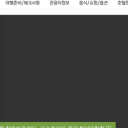
여행준비/체크사항
관광지정보
음식/쇼핑/옵션
호텔
ous