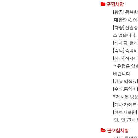
포함사항
[항공] 왕복
대한항공, 아
[차량] 전일
스 없습니다.
[제세금] 현
[숙박] 숙박비
[식사] 식사
* 유럽은 일
바랍니다.
[관광 입장료
[수배.통역비
* 제시된 방
[기사.가이드
[여행자보험]
단, 만 79
불포함사항