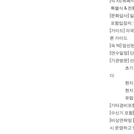
[식 사] 뷔
특별식 & 전
[문화답사] 
포함입장지:
[가이드] 각
른 가이드.
[숙 박] 엄
[연수일정] 
[기관방문] 
초기 제시된
다.
현지 기관방
현지 기관방
유럽연수의 
[기타경비포함
[수신기 포함]
[비상연락망 
시 운영하고 