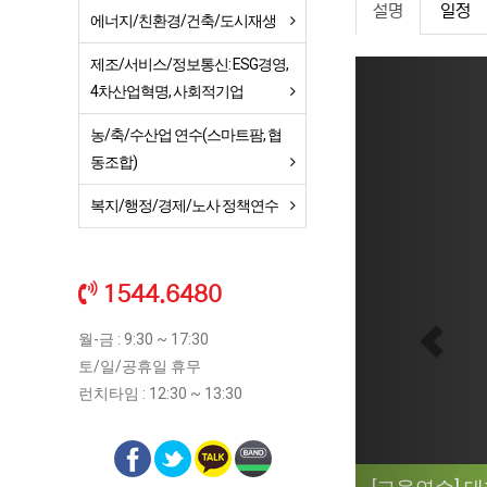
설명
일정
에너지/친환경/건축/도시재생
제조/서비스/정보통신: ESG경영,
Previ
4차산업혁명, 사회적기업
농/축/수산업 연수(스마트팜, 협
동조합)
복지/행정/경제/노사 정책연수
1544.6480
월-금 : 9:30 ~ 17:30
토/일/공휴일 휴무
런치타임 : 12:30 ~ 13:30