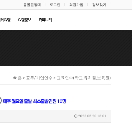
몽골원정대
로그인
회원가입
정보찾기
단체여행
여행정보
커뮤니티
홈 > 공무/기업연수 > 교육연수(학교,유치원,보육원)
)
매주 월요일 출발
최소출발인원 10명
2023.05.20 18:01