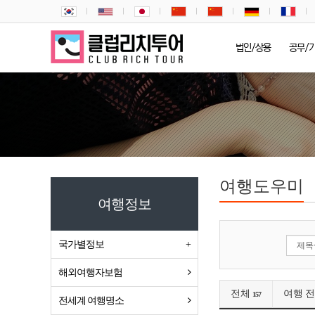
법인/상용
공무/
여행도우미
여행정보
국가별정보
해외여행자보험
전체
여행 
157
전세계 여행명소