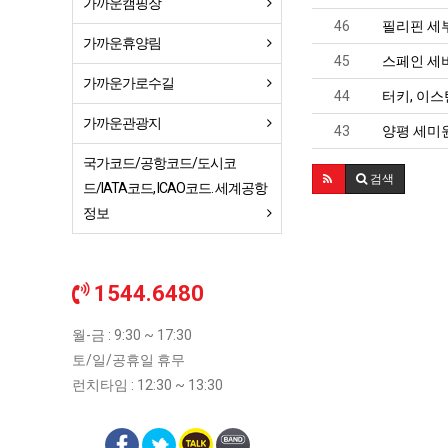
가까운캠핑장
46
필리핀 세부
가까운휴양림
45
스페인 세
가까운가로수길
44
터키, 이스
가까운관광지
43
양평 세미원
국가코드/공항코드/도시코
검색
드/IATA코드, ICAO코드. 세계공항
정보
1544.6480
월-금 : 9:30 ~ 17:30
토/일/공휴일 휴무
런치타임 : 12:30 ~ 13:30