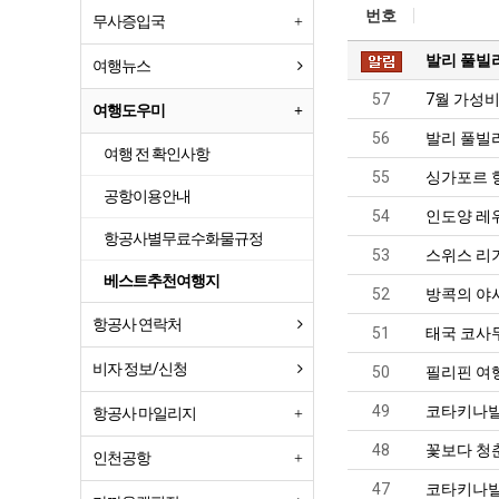
번호
무사증입국
발리 풀빌
여행뉴스
57
7월 가성
여행도우미
56
발리 풀빌라
여행 전 확인사항
55
싱가포르 
공항이용안내
54
인도양 레
항공사별무료수화물규정
53
스위스 리
베스트추천여행지
52
방콕의 야시장 
항공사 연락처
51
태국 코사
비자 정보/신청
50
필리핀 여
49
코타키나발
항공사 마일리지
48
꽃보다 청춘
인천공항
47
코타키나발