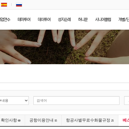
기업연수
테마투어
데이투어
성지순례
허니문
시니어클럽
개별/
전 확인사항
공항이용안내
항공사별무료수화물규정
베
60
15
25