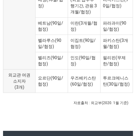
정)
행기간, 관용:3
0일/협정)
개월/협정)
베트남(90일/
이란(3개월/협
파라과이(90
협정)
정)
일/협정)
벨라루스(90
이집트(90일/
파키스탄(3개
일/협정)
협정)
월/협정)
벨리즈(90일/
인도(90일/협
필리핀(무제
협정)
정)
한/협정)
외교관 여권
요르단(90일/
우즈베키스탄
투르크메니스
소지자
협정)
(60일/협정)
탄(30일/협정)
(3개)
자료출처 : 외교부(2020. 1월 기준)