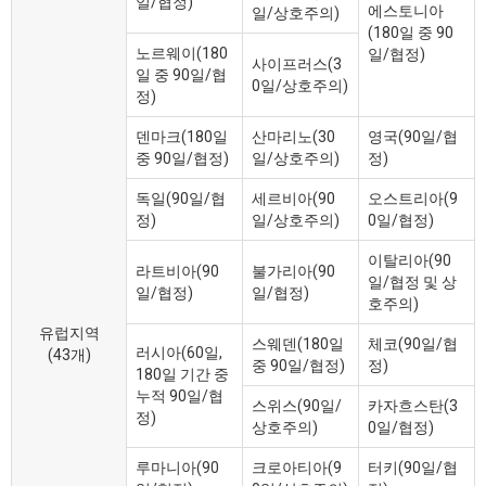
일/협정)
에스토니아
일/상호주의)
(180일 중 90
노르웨이(180
일/협정)
사이프러스(3
일 중 90일/협
0일/상호주의)
정)
덴마크(180일
산마리노(30
영국(90일/협
중 90일/협정)
일/상호주의)
정)
독일(90일/협
세르비아(90
오스트리아(9
정)
일/상호주의)
0일/협정)
이탈리아(90
라트비아(90
불가리아(90
일/협정 및 상
일/협정)
일/협정)
호주의)
유럽지역
스웨덴(180일
체코(90일/협
러시아(60일,
(43개)
중 90일/협정)
정)
180일 기간 중
누적 90일/협
스위스(90일/
카자흐스탄(3
정)
상호주의)
0일/협정)
루마니아(90
크로아티아(9
터키(90일/협