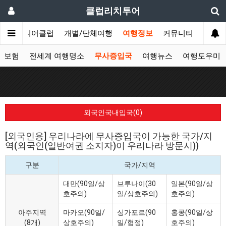
클럽리치투어
문
시니어클럽
개별/단체여행
여행정보
커뮤니티
자보험
전세계 여행명소
무사증입국
여행뉴스
여행도우미
외국인국내입국(0)
[외국인용] 우리나라에 무사증입국이 가능한 국가/지
역(외국인(일반여권 소지자)이 우리나라 방문시))
구분
국가/지역
대만(90일/상
브루나이(30
일본(90일/상
호주의)
일/상호주의)
호주의)
아주지역
마카오(90일/
싱가포르(90
홍콩(90일/상
(8개)
상호주의)
일/협정)
호주의)