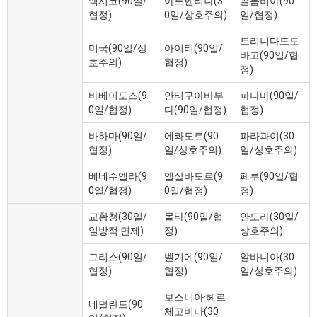
멕시코(90일/
아르헨티나(3
콜롬비아(90
협정)
0일/상호주의)
일/협정)
트리니다드토
미국(90일/상
아이티(90일/
바고(90일/협
호주의)
협정)
정)
바베이도스(9
안티구아바부
파나마(90일/
0일/협정)
다(90일/협정)
협정)
바하마(90일/
에콰도르(90
파라과이(30
협정)
일/상호주의)
일/상호주의)
베네수엘라(9
엘살바도르(9
페루(90일/협
0일/협정)
0일/협정)
정)
교황청(30일/
몰타(90일/협
안도라(30일/
일방적 면제)
정)
상호주의)
그리스(90일/
벨기에(90일/
알바니아(30
협정)
협정)
일/상호주의)
보스니아·헤르
네덜란드(90
체고비나(30