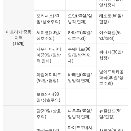
일시중지
모리셔스(30
오만(30일/일
레소토(60일/
일/상호주의)
방적 면제)
협정)
아프리카·중동
세이쉘(30일/
카타르(30일/
이스라엘(90
지역
상호주의)
상호주의)
일/협정)
(16개)
사우디아라비
쿠웨이트(90
튀니지(30일/
아(30일/일방
일/일방적 면
협정)
적 면제)
제)
남아프리카공
아랍에미리트
바레인(30일/
화국(30일/상
(90일/협정)
일방적 면제)
호주의)
보츠와나(90
일/상호주의)
괌(30일/상호
나우루(30일/
뉴질랜드(90
주의)
일방적 면제)
일/협정)
마이크로네시
마샬군도(30
사모아(30일/