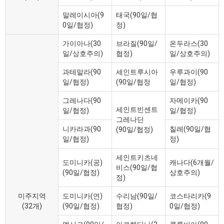
말레이시아(9
태국(90일/협
0일/협정)
정)
가이아나(30
브라질(90일/
온두라스(30
일/상호주의)
협정)
일/상호주의)
과테말라(90
세인트루시아
우루과이(90
일/협정)
(90일/협정
일/협정)
그레나다(90
자메이카(90
세인트빈센트
일/협정)
일/협정)
그레나딘
니카라과(90
칠레(90일/협
(90일/협정)
일/협정)
정)
세인트키츠네
도미니카(공)
캐나다(6개월/
비스(90일/협
(90일/협정)
상호주의)
정)
미주지역
도미니카(연)
수리남(90일/
코스타리카(9
(32개)
(90일/협정)
협정)
0일/협정)