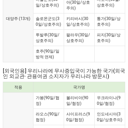
아(30일/상호
일/상호주의)
상호주의)
주의)
대양주 (13개)
솔로몬군도(3
키리바시(30
통가(30일/상
0일/상호주의)
일/상호주의)
호주의)
투발루(30일/
팔라우(30일/
피지(30일/상
상호주의)
상호주의)
호주의)
호주(90일/일
방적 면제)
[외국인용] 우리나라에 무사증입국이 가능한 국가(외국
인 외교관· 관용여권 소지자가 우리나라 방문시)
적용
국가명
가봉(90일/협
볼리비아(90
우크라이나(9
정)
일/협정)
0일/협정)
라오스(90일/
사이프러스(9
인도네시아(3
협정)
0일/협정)
0일/상호주의)