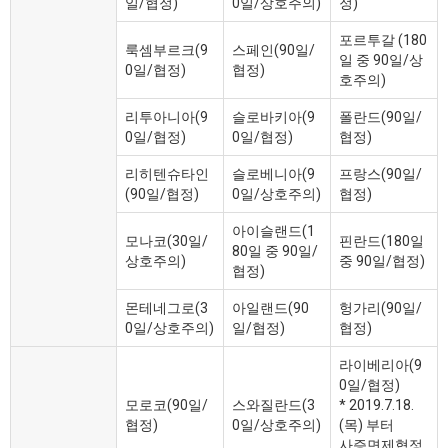
일/협정)
0일/상호주의)
정)
포르투갈 (180
룩셈부르크(9
스페인(90일/
일 중 90일/상
0일/협정)
협정)
호주의)
리투아니아(9
슬로바키아(9
폴란드(90일/
0일/협정)
0일/협정)
협정)
리히텐슈타인
슬로베니아(9
프랑스(90일/
(90일/협정)
0일/상호주의)
협정)
아이슬랜드(1
모나코(30일/
핀란드(180일
80일 중 90일/
상호주의)
중 90일/협정)
협정)
몬테네그로(3
아일랜드(90
헝가리(90일/
0일/상호주의)
일/협정)
협정)
라이베리아(9
0일/협정)
모로코(90일/
스와질란드(3
* 2019.7.18.
협정)
0일/상호주의)
(목) 부터
사증면제협정