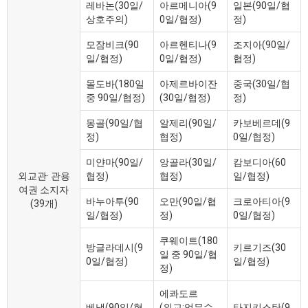
레바논(30일/
아르메니아(9
일본(90일/협
상호주의)
0일/협정)
정)
모잠비크(90
아르헨티나(9
조지아(90일/
일/협정)
0일/협정)
협정)
몰도바(180일
아제르바이잔
중국(30일/협
중 90일/협정)
(30일/협정)
정)
몽골(90일/협
알제리(90일/
카보베르데(9
정)
협정)
0일/협정)
미얀마(90일/
앙골라(30일/
캄보디아(60
외교관· 관용
협정)
협정)
일/협정)
여권 소지자
바누아투(90
오만(90일/협
크로아티아(9
(39개)
일/협정)
정)
0일/협정)
쿠웨이트(180
방글라데시(9
키르기즈(30
일 중 90일/협
0일/협정)
일/협정)
정)
에콰도르
베냉(90일/협
(외교:업무수
타지키스탄(9