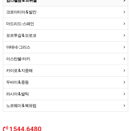
암스텔담 & 브뤼셀
크로아티아 & 발칸
마드리드-스페인
포르투갈 & 모로코
아테네-그리스
이스탄불-터키
카이로 & 지중해
두바이 & 중동
러시아 & 발틱
노르웨이 & 북유럽
1544.6480