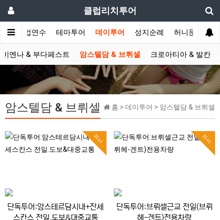
클럽리치투어
공무/기업연수
테마투어
데이투어
성지순례
허니문
시
비엔나 & 부다페스트
암스텔담 & 브뤼셀
크로아티아 & 발칸
암스텔담 & 브뤼셀
홈 > 데이투어 > 암스텔담 & 브뤼셀
Hot
Hot
단독투어:암스테르담시내+잔세
단독투어:브뤼셀근교 전일(브뤼
스칸스 전일.도보&대중교통
헤-겐트)전용차량