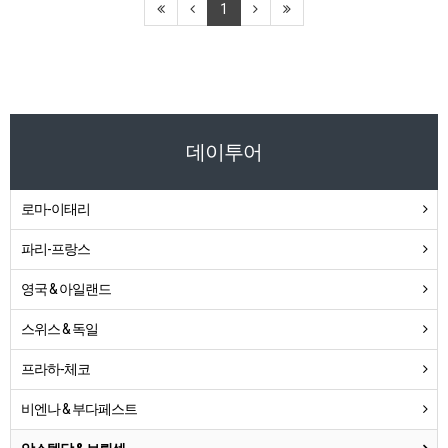
1
데이투어
로마-이태리
파리-프랑스
영국 & 아일랜드
스위스 & 독일
프라하-체코
비엔나 & 부다페스트