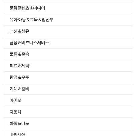
문화콘텐츠＆미디어
유아·아동＆교육＆임산부
패션＆섬유
금융＆비즈니스서비스
물류＆운송
의료＆제약
항공＆우주
기계＆장비
바이오
자동차
화학＆나노
방위산업