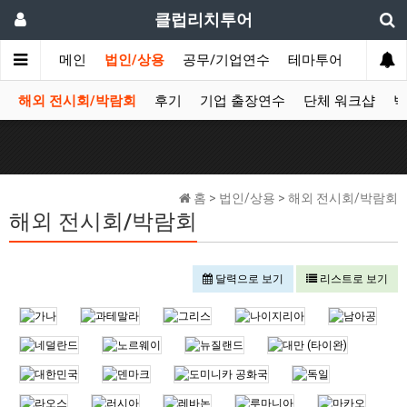
클럽리치투어
메인
법인/상용
공무/기업연수
테마투어
데이투
해외 전시회/박람회
후기
기업 출장연수
단체 워크샵
박
홈 > 법인/상용 > 해외 전시회/박람회
해외 전시회/박람회
달력으로 보기
리스트로 보기