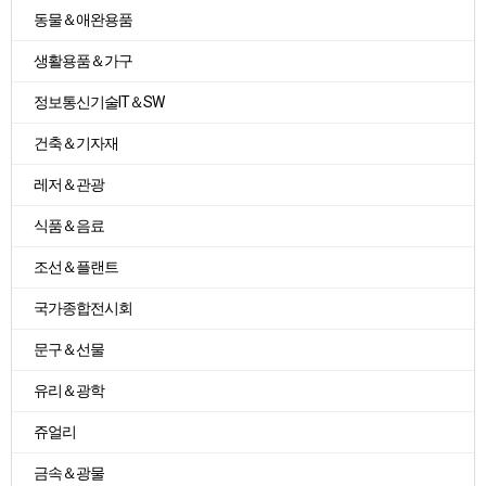
동물＆애완용품
생활용품＆가구
정보통신기술IT＆SW
건축＆기자재
레저＆관광
식품＆음료
조선＆플랜트
국가종합전시회
문구＆선물
유리＆광학
쥬얼리
금속＆광물