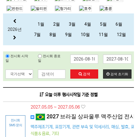
1월
2월
3월
4월
5월
6월
2026년
7월
8월
9월
10월
11월
12월
전시회 시작
전시회 종료
일
일
검색
검색 초기화
오늘 이후 행사시작일 기준 정렬
2027.05.05 ~ 2027.05.06
2027 브라질 상파울루 맥주산업 전시회 
전시회
SMS 문의
맥주제조기계, 포장기계, 관련 부속 및 악세서리, 매싱, 발효, 포
식품＆음료, 기타