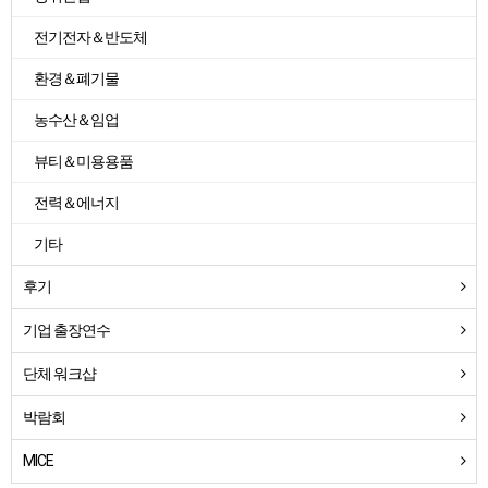
전기전자＆반도체
환경＆폐기물
농수산＆임업
뷰티＆미용용품
전력＆에너지
기타
후기
기업 출장연수
단체 워크샵
박람회
MICE