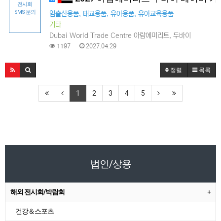
전시회
SMS 문의
임출산용품, 태교용품, 유아용품, 유아교육용품
기타
Dubai World Trade Centre 아랍에미리트, 두바이
1197
2027.04.29
정렬
목록
1
2
3
4
5
법인/상용
해외 전시회/박람회
건강＆스포츠