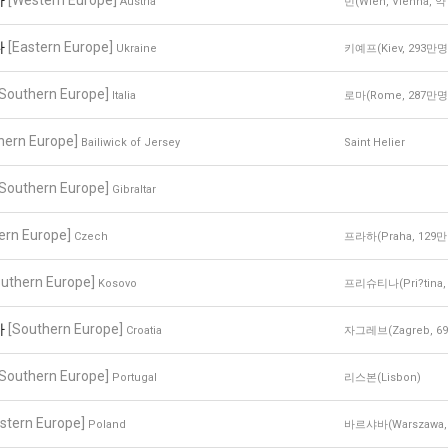
아
[Western Europe]
Austria
빈(Wien, Vienna, 
나
[Eastern Europe]
Ukraine
키예프(Kiev, 293만명
[Southern Europe]
Italia
로마(Rome, 287만명
hern Europe]
Bailiwick of Jersey
Saint Helier
[Southern Europe]
Gibraltar
ern Europe]
Czech
프라하(Praha, 129
outhern Europe]
Kosovo
프리슈티나(Pri?tina,
아
[Southern Europe]
Croatia
자그레브(Zagreb, 6
[Southern Europe]
Portugal
리스본(Lisbon)
stern Europe]
Poland
바르샤바(Warszawa,