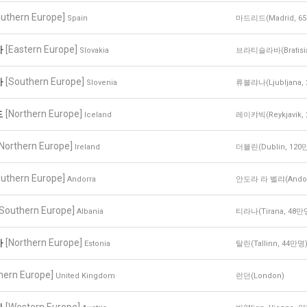
outhern Europe]
Spain
마드리드(Madrid, 6
아
[Eastern Europe]
Slovakia
브라티슬라바(Bratisia
아
[Southern Europe]
Slovenia
류블랴나(Ljubljana,
드
[Northern Europe]
Iceland
레이캬빅(Reykjavik,
[Northern Europe]
Ireland
더블린(Dublin, 120
outhern Europe]
Andorra
안도라 라 벨랴(Andorra
[Southern Europe]
Albania
티라나(Tirana, 48만
아
[Northern Europe]
Estonia
탈린(Tallinn, 44만명
hern Europe]
United Kingdom
런던(London)