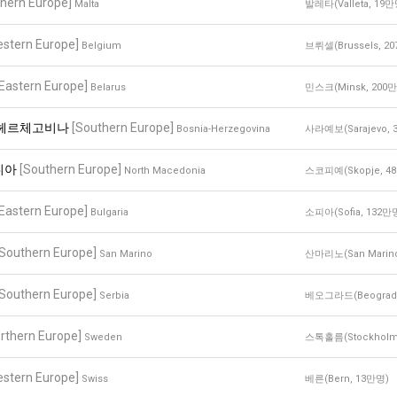
hern Europe]
Malta
발레타(Valleta, 19만
estern Europe]
Belgium
브뤼셀(Brussels, 20
[Eastern Europe]
Belarus
민스크(Minsk, 200만
헤르체고비나
[Southern Europe]
Bosnia-Herzegovina
사라예보(Sarajevo, 
니아
[Southern Europe]
North Macedonia
스코피예(Skopje, 4
[Eastern Europe]
Bulgaria
소피아(Sofia, 132만
[Southern Europe]
San Marino
산마리노(San Marin
[Southern Europe]
Serbia
베오그라드(Beograd,
rthern Europe]
Sweden
스톡홀름(Stockholm
estern Europe]
Swiss
베른(Bern, 13만명)