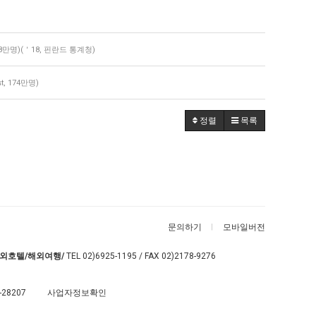
4.8만명)(＇18, 핀란드 통계청)
, 174만명)
정렬
목록
문의하기
모바일버전
외호텔/해외여행/
TEL
02)6925-1195
/ FAX 02)2178-9276
-28207
사업자정보확인