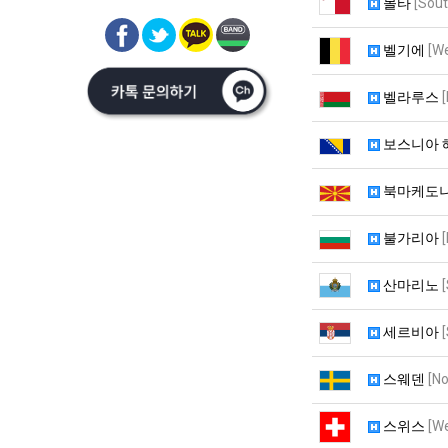
몰타
[Sout
벨기에
[W
벨라루스
보스니아 
북마케도
불가리아
산마리노
세르비아
스웨덴
[No
스위스
[W