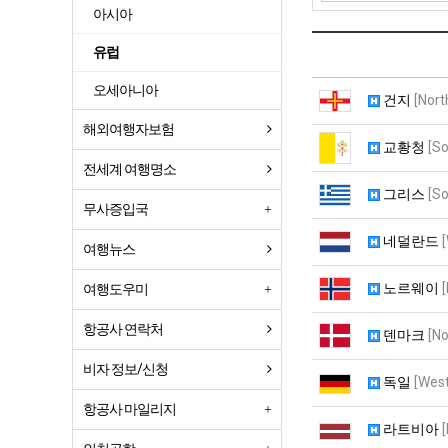
아시아
유럽
오세아니아
건지
[Nort
해외여행자보험
교황청
[S
전세계 여행명소
그리스
[S
무사증입국
네덜란드
여행뉴스
노르웨이
여행도우미
항공사 연락처
덴마크
[No
비자 정보/신청
독일
[Wes
항공사 마일리지
라트비아