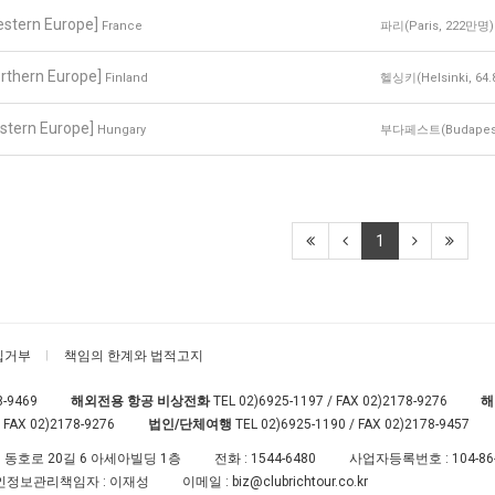
estern Europe]
France
파리(Paris, 222만명)
rthern Europe]
Finland
헬싱키(Helsinki, 6
stern Europe]
Hungary
부다페스트(Budapest
1
집거부
책임의 한계와 법적고지
8-9469
해외전용 항공 비상전화
TEL
02)6925-1197
/ FAX 02)2178-9276
해
 FAX 02)2178-9276
법인/단체여행
TEL
02)6925-1190
/ FAX 02)2178-9457
 동호로 20길 6 아세아빌딩 1층
전화 :
1544-6480
사업자등록번호 :
104-86
인정보관리책임자 : 이재성
이메일 :
biz@clubrichtour.co.kr