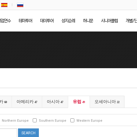
기업연수
테마투어
데이투어
성지순례
허니문
시니어클럽
개별/
카
아메리카
아시아
유럽
오세아니아
60
47
47
49
22
Northern Europe
Southern Europe
Western Europe