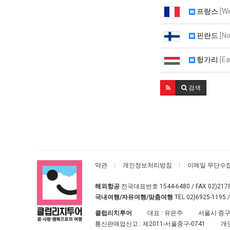
프랑스
[W
핀란드
[No
헝가리
[Ea
검색
약관
개인정보처리방침
이메일 무단수
해외항공
전국대표번호
1544-6480
/ FAX 02)217
국내여행/자유여행/맞춤여행
TEL
02)6925-1195
/
클럽리치투어
대표 : 유은주
서울시 중구
통신판매업신고 :
제2011-서울중구-0741
개