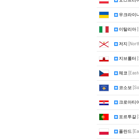
오스트리
우크라이
이탈리아
저지
[Nort
지브롤터
체코
[East
코소보
[S
크로아티
포르투갈
폴란드
[Ea