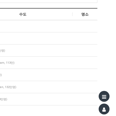
수도
명소
만명)
m, 113만)
명)
n, 132만명)
59만명)