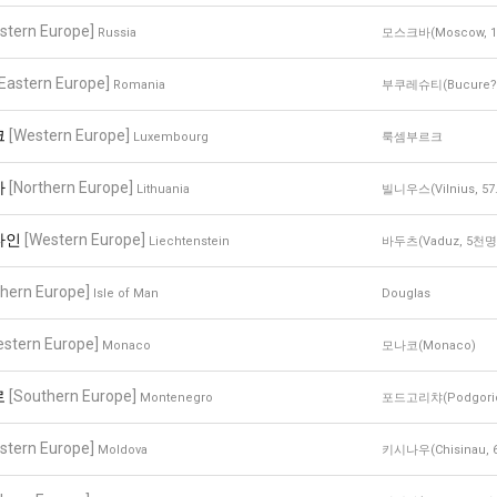
stern Europe]
Russia
모스크바(Moscow, 1
[Eastern Europe]
Romania
부쿠레슈티(Bucure?t
크
[Western Europe]
Luxembourg
룩셈부르크
아
[Northern Europe]
Lithuania
빌니우스(Vilnius, 5
타인
[Western Europe]
Liechtenstein
바두츠(Vaduz, 5천명
thern Europe]
Isle of Man
Douglas
estern Europe]
Monaco
모나코(Monaco)
로
[Southern Europe]
Montenegro
포드고리챠(Podgorica
stern Europe]
Moldova
키시나우(Chisinau, 