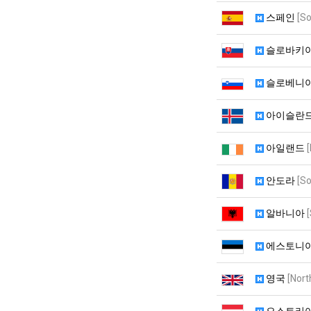
스페인
[S
슬로바키
슬로베니
아이슬란
아일랜드
안도라
[S
알바니아
에스토니
영국
[Nort