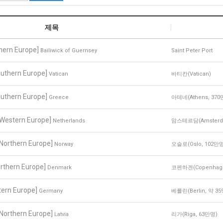
제목
hern Europe]
Bailiwick of Guernsey
Saint Peter Port
outhern Europe]
Vatican
바티칸(Vatican)
outhern Europe]
Greece
아테네(Athens, 370
[Western Europe]
Netherlands
암스테르담(Amsterda
[Northern Europe]
Norway
오슬로(Oslo, 102만
rthern Europe]
Denmark
코펜하겐(Copenhage
tern Europe]
Germany
베를린(Berlin, 약 3
[Northern Europe]
Latvia
리가(Riga, 63만명)