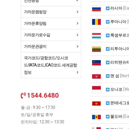
인천공항
러시아
[Ea
가까운캠핑장
루마니아
가까운휴양림
가까운가로수길
룩셈부르
가까운관광지
리투아니
국가코드/공항코드/도시코
리히텐슈
드/IATA코드, ICAO코드. 세계공항
정보
맨 섬
[Nor
모나코
[W
1544.6480
몬테네그
월-금 : 9:30 ~ 17:30
토/일/공휴일 휴무
몰도바
[Ea
런치타임 : 12:30 ~ 13:30