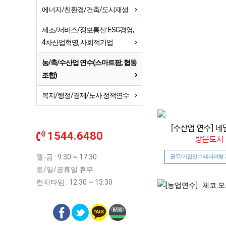
에너지/친환경/건축/도시재생
제조/서비스/정보통신: ESG경영,
4차산업혁명, 사회적기업
농/축/수산업 연수(스마트팜, 협동
조합)
복지/행정/경제/노사 정책연수
[수산업 연수] 네
1544.6480
방문도시 
월-금 : 9:30 ~ 17:30
공무/기업연수 테마여행
토/일/공휴일 휴무
런치타임 : 12:30 ~ 13:30