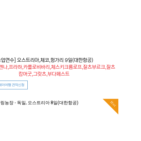
농업연수] 오스트리아,체코,헝가리 9일(대한항공)
비엔나,프라하,카를로비바리,체스키크롬로프,잘츠부르크,잘츠
캄머굿,그랏츠,부다페스트
테마여행 견적신청
Hot