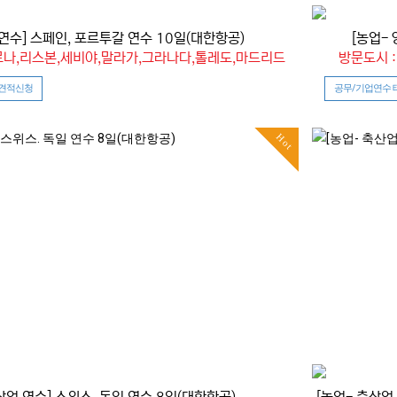
연수] 스페인, 포르투갈 연수 10일(대한항공)
[농업-
로나,리스본,세비야,말라가,그라나다,톨레도,마드리드
방문도시 
 견적신청
공무/기업연수 
Hot