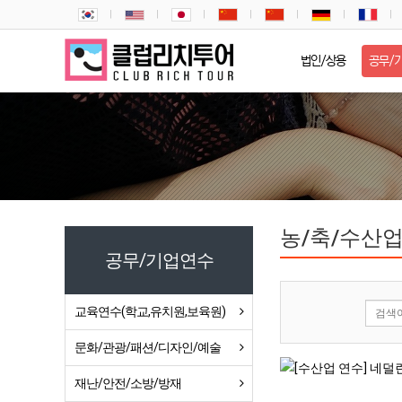
법인/상용
공무/
농/축/수산업
공무/기업연수
교육연수(학교,유치원,보육원)
문화/관광/패션/디자인/예술
재난/안전/소방/방재