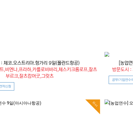
 : 체코.오스트리아.헝가리 9일(폴란드항공)
[농업연
스트,비엔나,프라하,카를로비바리,체스키크롬로프,잘츠
방문도시 :
부르크,잘츠캄머굿,그랏츠
공무/기업연수 
 견적신청
Hot