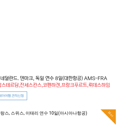
 네덜란드. 덴마크, 독일 연수 8일(대한항공) AMS-FRA
 암스테르담,잔세스칸스,코펜하겐,프랑크푸르트,뤼데스하임
테마여행 견적신청
Hot