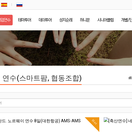
기업연수
테마투어
데이투어
성지순례
허니문
시니어클럽
개별/
 연수(스마트팜, 협동조합)
Hot