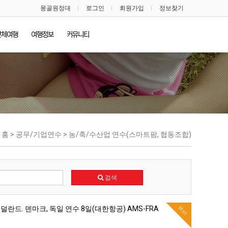
몽골원정대
로그인
회원가입
정보찾기
단체여행
여행정보
커뮤니티
홈 > 공무/기업연수 > 농/축/수산업 연수(스마트팜, 협동조합)
검색
Hot