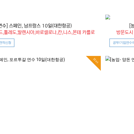
연수] 스페인, 남프랑스 10일(대한항공)
[
드,톨레도,발렌시아,바로셀로나,칸,니스,몬테 카를로
방문도시 
 견적신청
공무/기업연수 
Hot