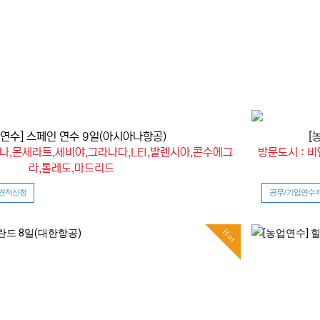
업연수] 스페인 연수 9일(아시아나항공)
[
나,몬세라트,세비야,그라나다,LEI,발렌시아,콘수에그
방문도시 : 
라,톨레도,마드리드
 견적신청
공무/기업연수 
Hot