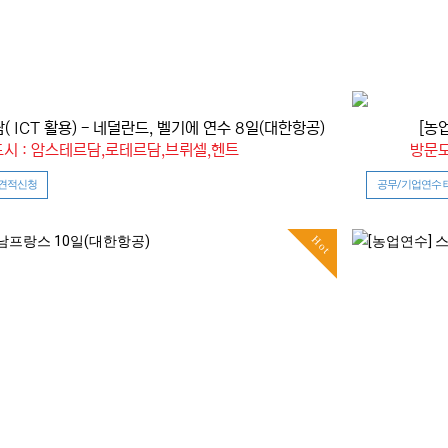
( ICT 활용) - 네덜란드, 벨기에 연수 8일(대한항공)
[농
시 : 암스테르담,로테르담,브뤼셀,헨트
방문도
 견적신청
공무/기업연수 
Hot