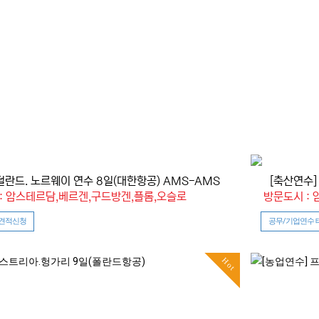
덜란드. 노르웨이 연수 8일(대한항공) AMS-AMS
[축산연수]
: 암스테르담,베르겐,구드방겐,플롬,오슬로
방문도시 :
 견적신청
공무/기업연수 
Hot