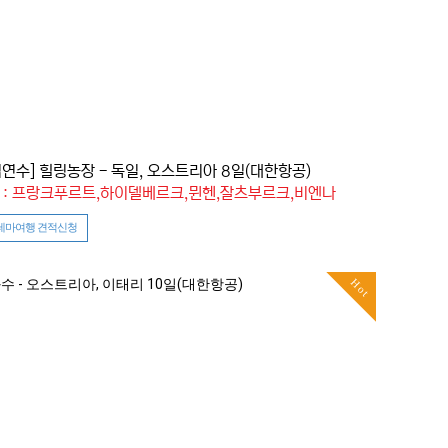
업연수] 힐링농장 - 독일, 오스트리아 8일(대한항공)
 : 프랑크푸르트,하이델베르크,뮌헨,잘츠부르크,비엔나
테마여행 견적신청
Hot