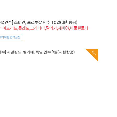
농업연수] 스페인, 포르투갈 연수 10일(대한항공)
: 마드리드,톨레도,그라나다,말라가,세비야,바로셀로나
테마여행 견적신청
Hot