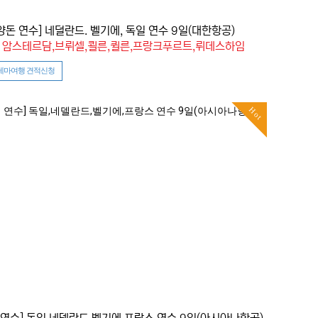
 양돈 연수] 네덜란드. 벨기에, 독일 연수 9일(대한항공)
: 암스테르담,브뤼셀,쾰른,퀼른,프랑크푸르트,뤼데스하임
테마여행 견적신청
Hot