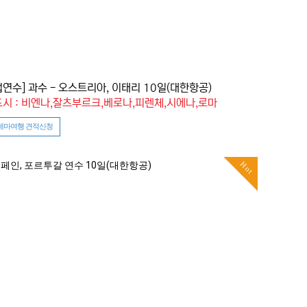
업연수] 과수 - 오스트리아, 이태리 10일(대한항공)
시 : 비엔나,잘츠부르크,베로나,피렌체,시에나,로마
테마여행 견적신청
Hot