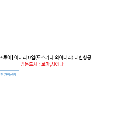
프투어] 이태리 9일(토스카나 와이너리).대한항공
방문도시 : 로마,시에나
행 견적신청