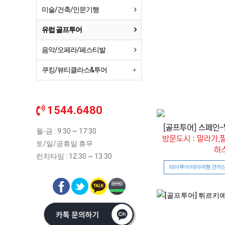
미술/건축/인문기행
유럽 골프투어
음악/오페라/페스티발
쿠킹/뷰티클라스&투어
1544.6480
[골프투어] 스페인-
월-금 : 9:30 ~ 17:30
방문도시 : 말라가,
토/일/공휴일 휴무
하
런치타임 : 12:30 ~ 13:30
테마투어 테마여행 견적