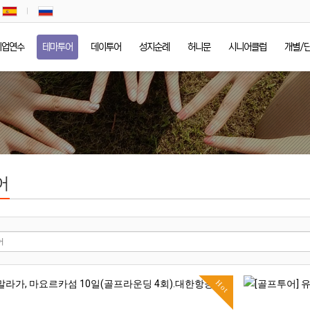
기업연수
테마투어
데이투어
성지순례
허니문
시니어클럽
개별/
어
Hot