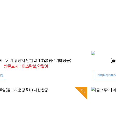
 튀르키예 휴양지 안탈랴 10일(튀르키예항공)
[
방문도시 : 이스탄불,안탈야
신청
테마투어 테마여
Hot