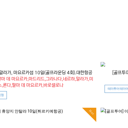
말라가, 마요르카섬 10일(골프라운딩 4회).대한항공
[골프투
팔마 데 마요르카,마드리드,그라나다,네르하,말라가,미
스,론다,팔마 데 마요르카,바로셀로나
테마투어 테마여
신청
Hot