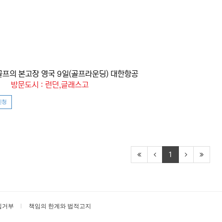
골프의 본고장 영국 9일(골프라운딩) 대한항공
방문도시 : 런던,글래스고
신청
1
집거부
책임의 한계와 법적고지