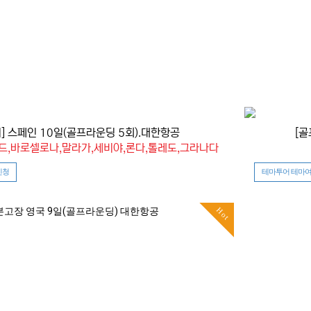
] 스페인 10일(골프라운딩 5회).대한항공
[골
리드,바로셀로나,말라가,세비야,론다,톨레도,그라나다
신청
테마투어 테마여
Hot