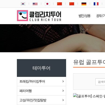
법인/상용
공무/
유럽 골프투
테마투어
트래킹/하이킹투어
페리여행
고성/와인/맛집탐방