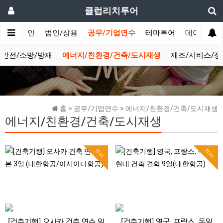
클럽리치투어
메인
법인/상용
공무/기업연수
테마투어
데이투어
/안전/소방/방재
에너지/친환경/건축/도시재생
제조/서비스/정보
홈 > 공무/기업연수 > 에너지/친환경/건축/도시재생
에너지/친환경/건축/도시재생
Hot
Hot
[건축기행] 오사카 건축 연수 일
[건축기행] 영국, 프랑스, 독일