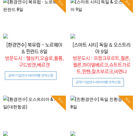
Hot
Hot
[환경연수] 북유럽 - 노르웨이
[스마트 시티] 독일 & 오스트리
& 핀란드 8일
아 9일
방문도시 : 헬싱키,오슬로,플롬,
방문도시 : 프랑크푸르트,쾰른,
구드방겐,베르겐
퀼른,하이델베르크,슈트트가르
트,뮌헨,잘츠부르크,비엔나
공무/기업연수 테마여행 견적신청
공무/기업연수 테마여행 견적신청
Hot
Hot