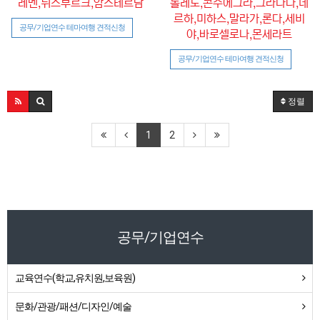
레멘,뒤스부르크,암스테르담
톨레도,콘수에그라,그라나다,네
르하,미하스,말라가,론다,세비
공무/기업연수 테마여행 견적신청
야,바로셀로나,몬세라트
공무/기업연수 테마여행 견적신청
정렬
1
2
공무/기업연수
교육연수(학교,유치원,보육원)
문화/관광/패션/디자인/예술