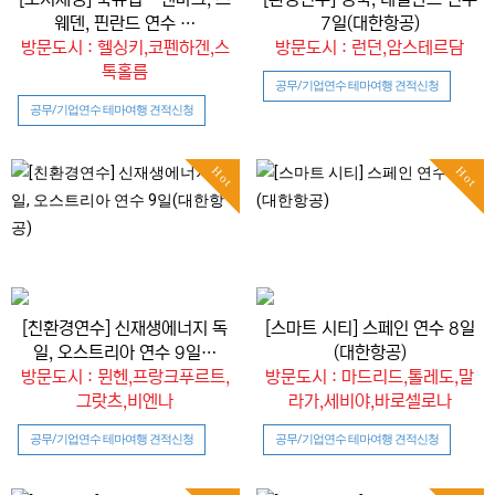
웨덴, 핀란드 연수 …
7일(대한항공)
방문도시 : 헬싱키,코펜하겐,스
방문도시 : 런던,암스테르담
톡홀름
공무/기업연수 테마여행 견적신청
공무/기업연수 테마여행 견적신청
Hot
Hot
[친환경연수] 신재생에너지 독
[스마트 시티] 스페인 연수 8일
일, 오스트리아 연수 9일…
(대한항공)
방문도시 : 뮌헨,프랑크푸르트,
방문도시 : 마드리드,톨레도,말
그랏츠,비엔나
라가,세비야,바로셀로나
공무/기업연수 테마여행 견적신청
공무/기업연수 테마여행 견적신청