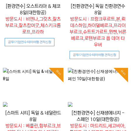
[환경연수] 오스트리아 & 체코
[친환경연수] 독일 친환경연수
8일(대한항공)
8일
방문도시 : 비엔나,그랏츠,잘츠
방문도시 : 프랑크푸르트,본,뤼
부르크,잘츠캄머굿,체스키크롬
데스하임,하이델베르크,프라이
로프,프라하
부르크,슈트트가르트,뮌헨,뉘른
베르크,로텐부르크 옵 데어 타
공무/기업연수 테마여행 견적신청
우버
공무/기업연수 테마여행 견적신청
Hot
Hot
[스마트 시티] 독일 & 네덜란드
[친환경연수] 신재생에너지 -
8일
스페인 10일(대한항공)
방문도시 : 베를린,함부르크,브
방문도시 : 마드리드,세고비아,