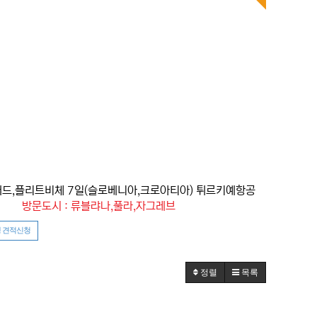
블래드,플리트비체 7일(슬로베니아,크로아티아) 튀르키예항공
방문도시 : 류블랴나,풀라,자그레브
 견적신청
정렬
목록