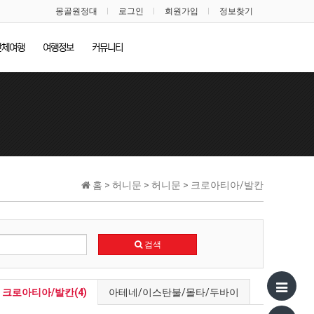
몽골원정대
로그인
회원가입
정보찾기
단체여행
여행정보
커뮤니티
홈 > 허니문 > 허니문 > 크로아티아/발칸
검색
크로아티아/발칸(4)
아테네/이스탄불/몰타/두바이