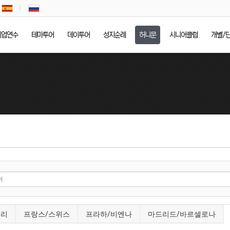
기업연수
테마투어
데이투어
성지순례
허니문
시니어클럽
개별/
태리
프랑스/스위스
프라하/비엔나
마드리드/바르셀로나