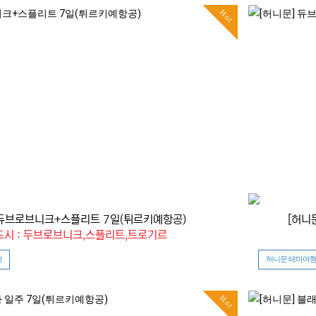
Hot
 듀브로브니크+스플리트 7일(튀르키예항공)
[허니
시 : 두브로브니크,스플리트,트로기르
청
허니문 테마여행
Hot