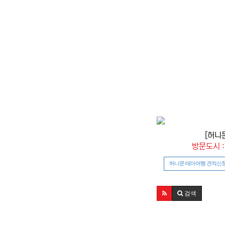
[허니
방문도시 
허니문 테마여행 견적신
검색