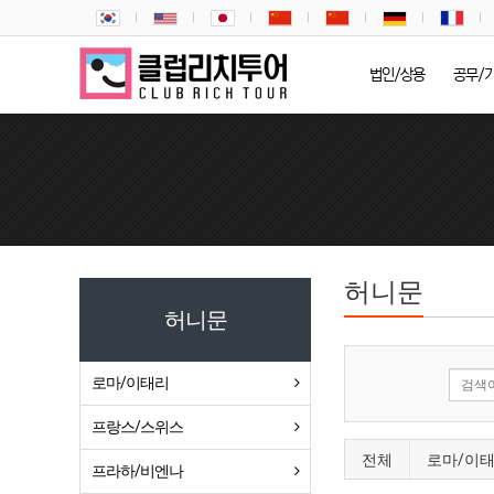
법인/상용
공무/
허니문
허니문
로마/이태리
프랑스/스위스
전체
로마/이
프라하/비엔나