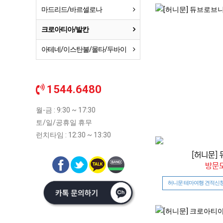
마드리드/바르셀로나
크로아티아/발칸
아테네/이스탄불/몰타/두바이
1544.6480
월-금 : 9:30 ~ 17:30
토/일/공휴일 휴무
런치타임 : 12:30 ~ 13:30
[허니문]
방문도
허니문 테마여행 견적신