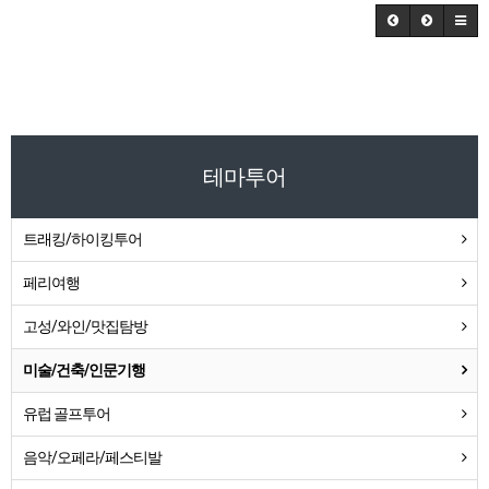
테마투어
트래킹/하이킹투어
페리여행
고성/와인/맛집탐방
미술/건축/인문기행
유럽 골프투어
음악/오페라/페스티발