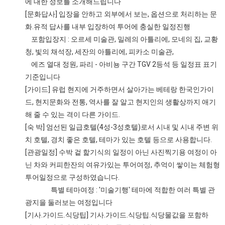
에 대한 정보를 소개해드립니다
[문화답사] 입장을 안하고 외부에서 보는, 옵션으로 처리하는 문
화.유적 답사를 내부 입장하여 투어에 충실한 일정진행
포함입장지 : 오르세 미술관, 밀레의 아틀리에, 모네의 집, 교황
청, 빛의 채석장, 세잔의 아틀리에, 피카소 미술관,
에즈 열대 정원, 파리 - 아비뇽 구간 TGV 2등석 등 일정표 표기
기준입니다
[가이드] 유럽 현지에 거주하면서 살아가는 베테랑 한국인가이
드, 현지문화와 전통, 역사를 잘 알고 현지인의 생활상까지 애기
해 줄 수 있는 격이 다른 가이드.
[숙 박] 엄선된 일급호텔(4성-3성호텔)로서 시내 및 시내 주변 위
치 호텔, 경치 좋은 호텔, 테마가 있는 호텔 등으로 사용합니다.
[관광일정] 수박 겉 핥기식의 일정이 아닌 사진찍기용 여정이 아
닌 차와 커피한잔의 여유가있는 투어여정, 추억이 쌓이는 체험형
투어일정으로 구성하였습니다.
특별 테마여정 : '미술기행' 테마에 적합한 여러 특별 관
광지을 둘러보는 여정입니다
[기사.가이드.식당팁] 기사.가이드.식당팁.식당물값을 포함하