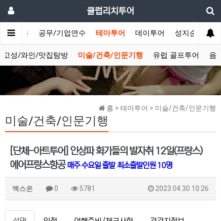
클럽리치투어
법인/상용
공무/기업연수
테마투어
데이투어
성지순례
고성/와인/맛집탐방
미술/건축/인문기행
유럽 골프투어
음
홈 > 테마투어 > 미술/건축/인문기행
미술/건축/인문기행
[단체-아트투어] 인상파 화가들의 발자취 12일(프랑스)
에어프랑스항공
매주 수요일 출발
최소출발인원 10명
엑스온
0
5781
2023.04.30 10:26