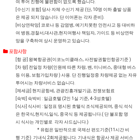
여 투어 진행에 불편함이 없도록 했습니다.
[수신기 포함] 당사 자체 수신기 제공 (단, 10명 이하 출발 상품
은 제공 되지 않습니다. 단 이어폰는 각자 준비).
[비상연락망] 코로나 등 감염병, 예기치못한 안전사고 등 대비하
여 병원,경찰서,대사관,현지여행사 책임자, 가이드 등 비상연락
망을 구축하여 상시 운영하고 있습니다.
포함사항
[항 공] 왕복항공권(이코노미클래스, 사전발권할인항공기준 )
[차 량] 전일정 차량(인원에 따른 차량, 밴, 미니버스, 중대형 버스
등 이용, 보험가입차량 ) 사용. 단 진행일정중 차량제공 없는 자유
투어시는 차량서비스 없습니다.
[제세금] 현지공항세, 관광진흥개발기금, 전쟁보험료
[숙박] 숙박비 : 일급호텔 (2인 1실 기준, 4-3성호텔)
[식사] 식사비 : 일정표 명시된 호텔식 조식제공되며, 중식.석식
은 한국식,현지식,일식, 중국식 등 제공됩니다.( 단 불포함 명
시 식사는 개인별로 각자 사드십니다.)
* 유럽은 일반적으로 국제선 편도기준(11시간 비
행 기준) 기내식 2회제공됩니다. 기내식은 항공사 제공 서비스