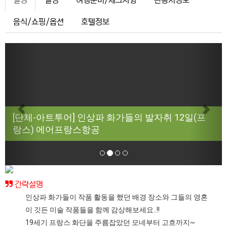
설명
일정
여행준비/체크사항
관광지정보
음식/쇼핑/옵션
호텔정보
Previous
Next
[단체-아트투어] 인상파 화가들의 발자취 12일(프
랑스) 에어프랑스항공
간략설명
인상파 화가들이 작품 활동을 했던 배경 장소와 그들의 영혼
이 깃든 미술 작품들을 함께 감상해보세요..!!
19세기 프랑스 화단을 주름잡았던 모네부터 고흐까지~