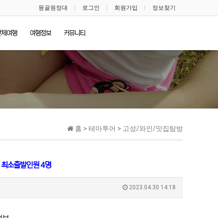
몽골원정대
로그인
회원가입
정보찾기
단체여행
여행정보
커뮤니티
홈 > 테마투어 > 고성/와인/맛집탐방
최소출발인원 4명
2023.04.30 14:18