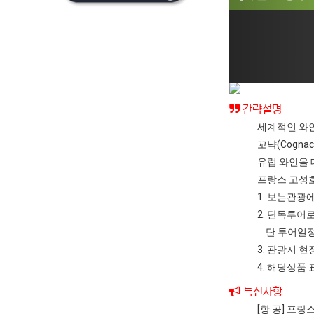
간략설명
세계적인 와인
꼬냑(Cognac
유럽 와인을
프랑스 고성
1. 보는관광
2. 단독투어
단 투어일정
3. 관광지 
4. 해당상품
특전사항
[항 공] 프