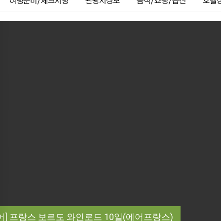
여행준비/체크사항
관광지정보
음식/쇼핑/옵션
호텔
ous
어] 프랑스 보르도 와인로드 10일(에어프랑스)