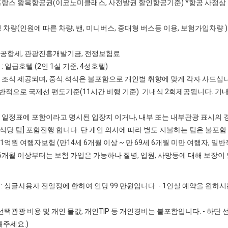
어프랑스 왕복항공권(이코노미클래스, 사전발권 할인항공기준) *항공 사정
일정 차량(인원에 따른 차량, 밴, 미니버스, 중대형 버스등 이용, 보험가입차
지공항세, 관광진흥개발기금, 전쟁보험료
 : 일급호텔 (2인 1실 기준, 4성호텔)
식 조식 제공되며, 중식.석식은 불포함으로 개인별 취향에 맞게 각자 사드십니
반적으로 국제선 편도기준(11시간 비행 기준) 기내식 2회제공됩니다. 기
] 일정표에 포함이라고 명시된 입장지 이거나, 내부 또는 내부관광 표시의 
.식당 팁] 포함진행 합니다. 단 개인 의사에 따라 별도 지불하는 팁은 불포함
 1억원 여행자보험 (만14세 6개월 이상 ~ 만 69세 6개월 미만 여행자, 
세 6개월 이상부터는 보험 가입은 가능하나 질병, 입원, 사망등에 대해 보
: 싱글사용자 전일정에 한하여 인당 99 만원입니다. - 1인실 예약을 원하시는
: 선택관광 비용 및 개인 물값, 개인TIP 등 개인경비는 불포함입니다. - 하
주세요.)