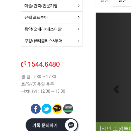
설명
일정
미술/건축/인문기행
Previ
유럽 골프투어
음악/오페라/페스티발
쿠킹/뷰티클라스&투어
1544.6480
월-금 : 9:30 ~ 17:30
토/일/공휴일 휴무
런치타임 : 12:30 ~ 13:30
[와인.고성투