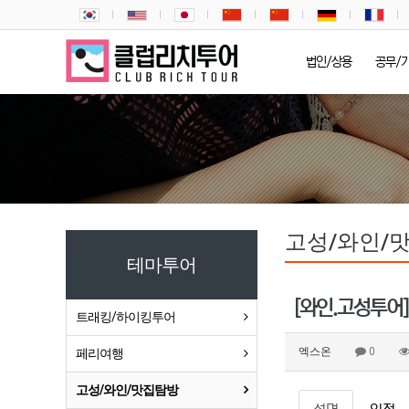
법인/상용
공무/
고성/와인/
테마투어
[와인.고성투어
트래킹/하이킹투어
엑스온
0
페리여행
고성/와인/맛집탐방