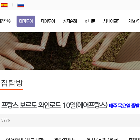
기업연수
테마투어
데이투어
성지순례
허니문
시니어클럽
개별/
맛집탐방
] 프랑스 보르도 와인로드 10일(에어프랑스)
매주 목요일 출발
5976