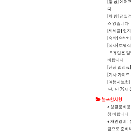
[항 공] 에
다.
[차 량] 전
스 없습니다.
[제세금] 현
[숙박] 숙박비
[식사] 호텔
* 유럽은 일
바랍니다.
[관광 입장료
[기사.가이드
[여행자보험]
단, 만 79
불포함사항
♠ 싱글룸비용 
청 바랍니다.
♠ 개인경비 
금으로 준비해