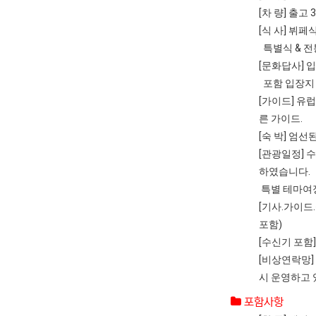
[차 량] 출
[식 사] 뷔
특별식 & 전통
[문화답사] 
포함 입장지 
[가이드] 유
른 가이드.
[숙 박] 엄
[관광일정] 
하였습니다.
특별 테마여정
[기사.가이드
포함)
[수신기 포함]
[비상연락망]
시 운영하고 
포함사항