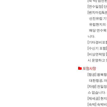
[숙 박] 엄
[연수일정] 
[벤치마킹&
선진유럽 기업
유럽현지의 
해당 연수목
니다.
[기타경비포함
[수신기 포함]
[비상연락망 
시 운영하고 
포함사항
[항공] 왕복
대한항공, 아
[차량] 전일
스 없습니다.
[제세금] 현
[숙박] 숙박비