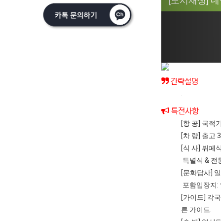
[도시재생] 네
간략설명
.
특전사항
[항 공] 국
[차 량] 출
[식 사] 뷔
특별식 & 전
[문화답사] 
포함입장지:
[가이드] 각
른 가이드.