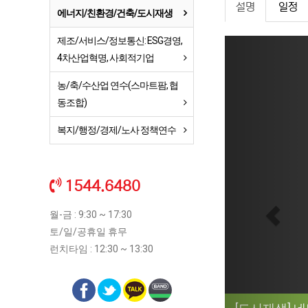
설명
일정
에너지/친환경/건축/도시재생
제조/서비스/정보통신: ESG경영,
Previ
4차산업혁명, 사회적기업
농/축/수산업 연수(스마트팜, 협
동조합)
복지/행정/경제/노사 정책연수
1544.6480
월-금 : 9:30 ~ 17:30
토/일/공휴일 휴무
런치타임 : 12:30 ~ 13:30