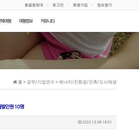
몽골원정대
로그인
회원가입
정보찾기
단체여행
여행정보
커뮤니티
홈 > 공무/기업연수 > 에너지/친환경/건축/도시재생
발인원 10명
2023.12.08 18:01