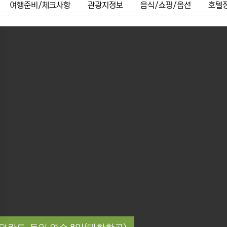
여행준비/체크사항
관광지정보
음식/쇼핑/옵션
호텔
ous