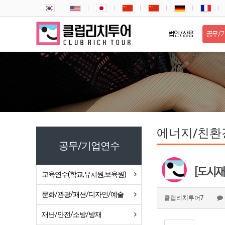
법인/상용
공무/
에너지/친환
공무/기업연수
[도시재
교육연수(학교,유치원,보육원)
문화/관광/패션/디자인/예술
클럽리치투어7
재난/안전/소방/방재