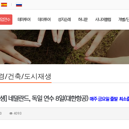
기업연수
테마투어
데이투어
성지순례
허니문
시니어클럽
개별/
경/건축/도시재생
생] 네덜란드, 독일 연수 8일(대한항공)
매주 금요일 출발
최소출
0
4093