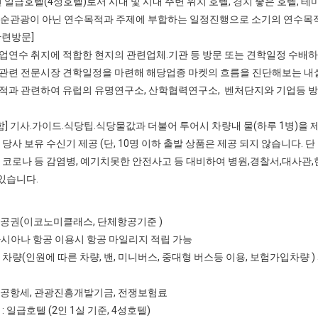
선된 일급호텔(4성호텔)로서 시내 및 시내 주변 위치 호텔, 경치 좋은 호텔, 
단순관광이 아닌 연수목적과 주제에 부합하는 일정진행으로 소기의 연수목
관련방문]
연수 취지에 적합한 현지의 관련업체.기관 등 방문 또는 견학일정 수배하
관련 전문시장 견학일정을 마련해 해당업종 마켓의 흐름을 진단해보는 내
적과 관련하여 유럽의 유명연구소, 산학협력연구소, 벤처단지와 기업등 
] 기사.가이드.식당팁.식당물값과 더불어 투어시 차량내 물(하루 1병)을
 당사 보유 수신기 제공 (단, 10명 이하 출발 상품은 제공 되지 않습니다. 단
] 코로나 등 감염병, 예기치못한 안전사고 등 대비하여 병원,경찰서,대사관
있습니다.
항공권(이코노미클래스, 단체항공기준 )
시아나 항공 이용시 항공 마일리지 적립 가능
정 차량(인원에 따른 차량, 밴, 미니버스, 중대형 버스등 이용, 보험가입차량
지공항세, 관광진흥개발기금, 전쟁보험료
 : 일급호텔 (2인 1실 기준, 4성호텔)