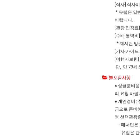
[식사] 식사
* 유럽은 일
바랍니다.
[관광 입장료
[수배.통역비
* 제시된 방
[기사.가이드
[여행자보험]
단, 만 79
불포함사항
♠ 싱글룸비용 
리 요청 바랍
♠ 개인경비 
금으로 준비해
※ 선택관광은
- 매너팁은
유럽은 관례