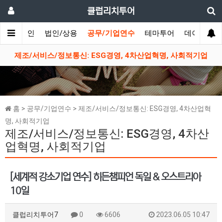
클럽리치투어
메인
법인/상용
공무/기업연수
테마투어
데이투어
생
제조/서비스/정보통신: ESG경영, 4차산업혁명, 사회적기업
홈 > 공무/기업연수 > 제조/서비스/정보통신: ESG경영, 4차산업혁
명, 사회적기업
제조/서비스/정보통신: ESG경영, 4차산
업혁명, 사회적기업
[세계적 강소기업 연수] 히든챔피언 독일 & 오스트리아
10일
클럽리치투어7
0
6606
2023.06.05 10:47