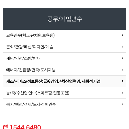
공무/기업연수
교육연수(학교,유치원,보육원)
문화/관광/패션/디자인/예술
재난/안전/소방/방재
에너지/친환경/건축/도시재생
제조/서비스/정보통신: ESG경영, 4차산업혁명, 사회적기업
농/축/수산업 연수(스마트팜, 협동조합)
복지/행정/경제/노사 정책연수
1544.6480