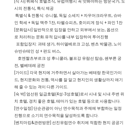
[식 사] 뷔페식 호텔조식, 유럽여행시 꼭 맛봐야하는 방문국가, 도
시의 전통식, 특식 제공
특별식 & 전통식: 슈니첼, 독일 소세지 + 자우어크라우트, 슈바
인 학세 + 독일 맥주 1잔, 타펠슈피츠, 호이리게 정식 + 와인 1잔
[문화답사] 일반적으로 입장을 안하고 외부에서 보는, 옵션으
로 처리하는 문화.유적 답사를 내부 입장하여 투어진행
포함입장지: 괴테 생가, 하이델베르크 고성, 벤츠 박물관, 노이
슈반슈테인 성 + 편도 버스,
호엔짤츠부르크 성 후니쿨라, 볼프강 유람선 탑승, 쉔부른 궁
전, 벨베데레 궁전
[가이드] 각국 현지에 거주하면서 살아가는 베테랑 한국인가이
드, 현지문화와 전통, 역사를 잘 알고 현지인의 생활상까지 애기
해 줄 수 있는 격이 다른 가이드.
[숙 박] 엄선된 일급호텔(4성-3성호텔)로서 시내 및 시내 주변 위
치 호텔, 경치 좋은 호텔, 테마가 있는 호텔 등으로 사용합니다.
[연수일정] 단순관광이 아닌 연수목적과 주제에 부합하는 일정
진행으로 소기의 연수목적을 달성하도록 합니다.
[벤치마킹&관련방문] 선진유럽연수 취지에 적합한 현지 공공기