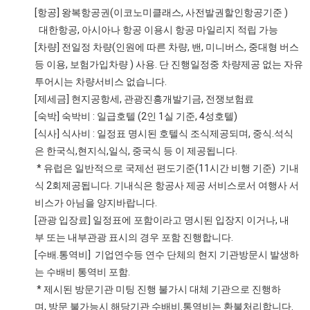
[항공] 왕복항공권(이코노미클래스, 사전발권할인항공기준 )
대한항공, 아시아나 항공 이용시 항공 마일리지 적립 가능
[차량] 전일정 차량(인원에 따른 차량, 밴, 미니버스, 중대형 버스
등 이용, 보험가입차량 ) 사용. 단 진행일정중 차량제공 없는 자유
투어시는 차량서비스 없습니다.
[제세금] 현지공항세, 관광진흥개발기금, 전쟁보험료
[숙박] 숙박비 : 일급호텔 (2인 1실 기준, 4성호텔)
[식사] 식사비 : 일정표 명시된 호텔식 조식제공되며, 중식.석식
은 한국식,현지식,일식, 중국식 등 이 제공됩니다.
* 유럽은 일반적으로 국제선 편도기준(11시간 비행 기준) 기내
식 2회제공됩니다. 기내식은 항공사 제공 서비스로서 여행사 서
비스가 아님을 양지바랍니다.
[관광 입장료] 일정표에 포함이라고 명시된 입장지 이거나, 내
부 또는 내부관광 표시의 경우 포함 진행합니다.
[수배.통역비] 기업연수등 연수 단체의 현지 기관방문시 발생하
는 수배비 통역비 포함.
* 제시된 방문기관 미팅 진행 불가시 대체 기관으로 진행하
며, 방문 불가능시 해당기관 수배비.통역비는 환불처리합니다.