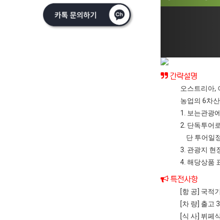
간략설명
오스트리아, 
농업의 6차산
1. 보는관광
2. 단독투어
단 투어일정
3. 관광지 
4. 해당상
특전사항
[항 공] 국
[차 량] 출
[식 사] 뷔