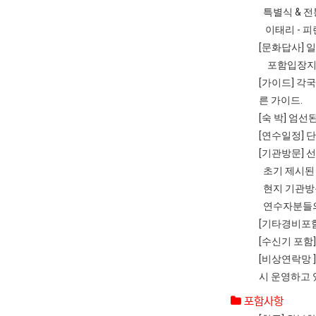
특별식 & 전
이태리 - 피
[문화답사] 
포함입장지 :
[가이드] 각
른 가이드.
[숙 박] 엄
[연수일정] 
[기관방문] 
초기 제시된 
현지 기관방문
연수자분들의
[기타경비포함
[수신기 포함]
[비상연락망 
시 운영하고 
포함사항