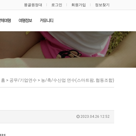
몽골원정대
로그인
회원가입
정보찾기
단체여행
여행정보
커뮤니티
홈 > 공무/기업연수 > 농/축/수산업 연수(스마트팜, 협동조합)
2023.04.26 12:52