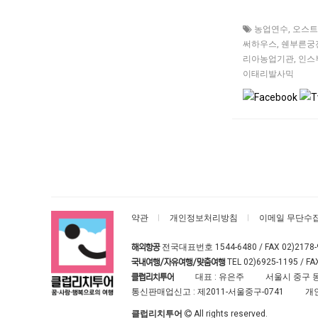
농업연수
,
오스트
써하우스
,
쉔부른궁
리아농업기관
,
인스
이태리발사믹
약관
개인정보처리방침
이메일 무단수
전국대표번호
1544-6480
/ FAX 02)2178
해외항공
TEL
02)6925-1195
/ FA
국내여행/자유여행/맞춤여행
대표 : 유은주
서울시 중구 동
클럽리치투어
통신판매업신고 :
제2011-서울중구-0741
개
클럽리치투어
All rights reserved.