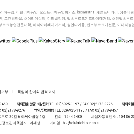
리아농업
,
이탈리아농업
,
오스트리아농업회의소
,
biioaustria
,
케른트너거리
,
성슈테판
전
,
그린칭마을
,
호이리게식당
,
미라벨정원
,
짤츠부르크게트라이데거리
,
호엔짤츠부르
부르크농업전문대학
,
마리아테레지아거리
,
성안나기둥
,
인스부르크개선문
,
이태리농
집거부
책임의 한계와 법적고지
-9469
TEL
02)6925-1197
/ FAX 02)2178-9276
해외전용 항공 비상전화
해외호텔
X 02)2178-9276
TEL
02)6925-1190
/ FAX 02)2178-9457
법인/단체여행
호로 20길 6 아세아빌딩 1층
전화 :
1544-6480
사업자등록번호 :
104-86-2
인정보관리책임자 : 이재성
이메일 :
biz@clubrichtour.co.kr