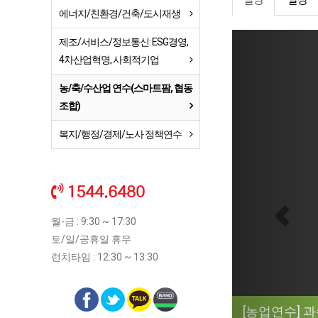
설명
일정
에너지/친환경/건축/도시재생
Previ
제조/서비스/정보통신: ESG경영,
4차산업혁명, 사회적기업
농/축/수산업 연수(스마트팜, 협동
조합)
복지/행정/경제/노사 정책연수
1544.6480
월-금 : 9:30 ~ 17:30
토/일/공휴일 휴무
런치타임 : 12:30 ~ 13:30
[농업연수] 과