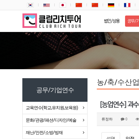
법인/상용
공무/
농/축/수산업
공무/기업연수
[농업연수] 과수
교육연수(학교,유치원,보육원)
류정하
0
문화/관광/패션/디자인/예술
재난/안전/소방/방재