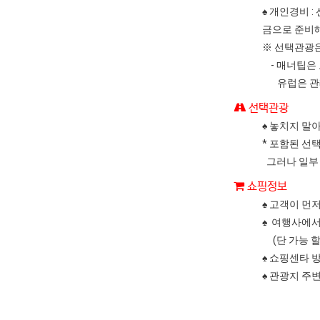
♠ 개인경비 
금으로 준비해
※ 선택관광은
- 매너팁은
유럽은 관례상
선택관광
♠ 놓치지 말
* 포함된 선
그러나 일부
쇼핑정보
♠ 고객이 먼
♠ 여행사에서
(단 가능 할
♠ 쇼핑센타 
♠ 관광지 주