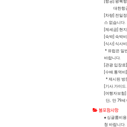
[항공] 왕복
대한항공, 
[차량] 전일
스 없습니다.
[제세금] 현
[숙박] 숙박비
[식사] 식사
* 유럽은 일
바랍니다.
[관광 입장료
[수배.통역비
* 제시된 방
[기사.가이드
[여행자보험]
단, 만 79
불포함사항
♠ 싱글룸비용 
청 바랍니다.