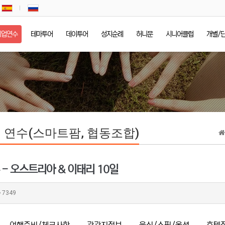
기업연수
테마투어
데이투어
성지순례
허니문
시니어클럽
개별/
 연수(스마트팜, 협동조합)
 - 오스트리아 & 이태리 10일
7349