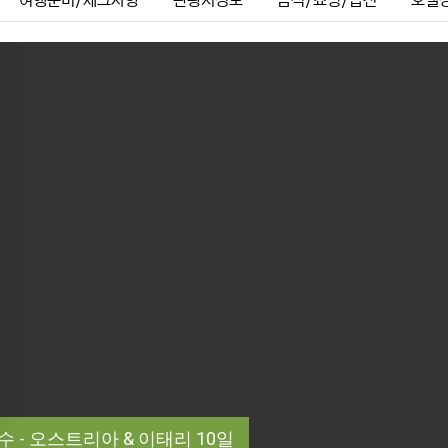
여행준비/체크사항
관광지정보
음식/쇼핑/옵션
호텔
ous
수 - 오스트리아 & 이태리 10일