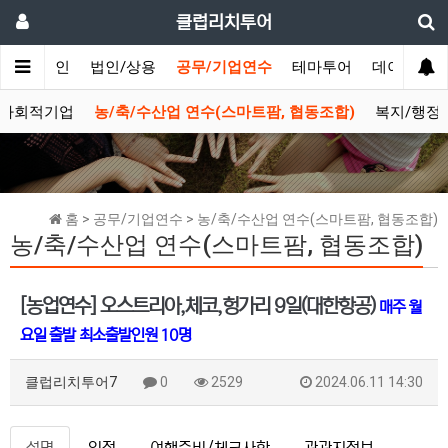
클럽리치투어
메인
법인/상용
공무/기업연수
테마투어
데이투어
, 사회적기업
농/축/수산업 연수(스마트팜, 협동조합)
복지/행정
홈 > 공무/기업연수 > 농/축/수산업 연수(스마트팜, 협동조합)
농/축/수산업 연수(스마트팜, 협동조합)
[농업연수] 오스트리아,체코,헝가리 9일(대한항공)
매주 월
요일 출발
최소출발인원 10명
클럽리치투어7
0
2529
2024.06.11 14:30