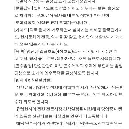
특별식 & 전통식: 일정표 표기 포함기준입니다.
[문화답사] 일반적으로 입장을 안하고 외부에서 보는, 옵션으
로 처리하는 문화.유적 답사를 내부 입장하여 투어진행
포함입장지: 일정표 표기 포함기준입니다.
[가이드] 각국 현지에 거주하면서 살아가는 베테랑 한국인가이
드, 현지문화와 전통, 역사를 잘 알고 현지인의 생활상까지 애기
해 줄 수 있는 격이 다른 가이드.
[숙 박] 엄선된 일급호텔(4성호텔)로서 시내 및 시내 주변 위
치 호텔, 경치 좋은 호텔, 테마가 있는 호텔 등으로 사용합니다.
[연수일정] 단순관광이 아닌 연수목적과 주제에 부합하는 일정
진행으로 소기의 연수목적을 달성하도록 합니다.
[벤치마킹&관련방문]
선진유럽 기업연수 취지에 적합한 현지의 관련업체.기관 등 방
문 또는 견학일정 수배하여 배우고 공부하는 알찬 벤치마킹 연
수가 되도록 합니다.
유럽현지의 관련 전문시장 견학일정을 마련해 해당업종 마켓
의 흐름을 진단해보는 내실있는 연수가 되도록합니다.
해당 연수목적과 관련하여 유럽의 유명연구소, 산학협력연구