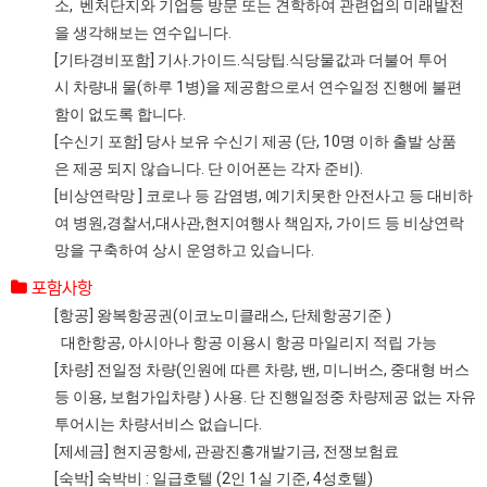
소, 벤처단지와 기업등 방문 또는 견학하여 관련업의 미래발전
을 생각해보는 연수입니다.
[기타경비포함] 기사.가이드.식당팁.식당물값과 더불어 투어
시 차량내 물(하루 1병)을 제공함으로서 연수일정 진행에 불편
함이 없도록 합니다.
[수신기 포함] 당사 보유 수신기 제공 (단, 10명 이하 출발 상품
은 제공 되지 않습니다. 단 이어폰는 각자 준비).
[비상연락망 ] 코로나 등 감염병, 예기치못한 안전사고 등 대비하
여 병원,경찰서,대사관,현지여행사 책임자, 가이드 등 비상연락
망을 구축하여 상시 운영하고 있습니다.
포함사항
[항공] 왕복항공권(이코노미클래스, 단체항공기준 )
대한항공, 아시아나 항공 이용시 항공 마일리지 적립 가능
[차량] 전일정 차량(인원에 따른 차량, 밴, 미니버스, 중대형 버스
등 이용, 보험가입차량 ) 사용. 단 진행일정중 차량제공 없는 자유
투어시는 차량서비스 없습니다.
[제세금] 현지공항세, 관광진흥개발기금, 전쟁보험료
[숙박] 숙박비 : 일급호텔 (2인 1실 기준, 4성호텔)