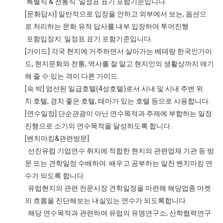
특별식 & 전통식: 일정표 표기 포함기준입니다.
[문화답사] 일반적으로 입장을 안하고 외부에서 보는, 옵션으
로 처리하는 문화.유적 답사를 내부 입장하여 투어진행
포함입장지: 일정표 표기 포함기준입니다.
[가이드] 각국 현지에 거주하면서 살아가는 베테랑 한국인가이
드, 현지문화와 전통, 역사를 잘 알고 현지인의 생활상까지 애기
해 줄 수 있는 격이 다른 가이드.
[숙 박] 엄선된 일급호텔(4성호텔)로서 시내 및 시내 주변 위
치 호텔, 경치 좋은 호텔, 테마가 있는 호텔 등으로 사용합니다.
[연수일정] 단순관광이 아닌 연수목적과 주제에 부합하는 일정
진행으로 소기의 연수목적을 달성하도록 합니다.
[벤치마킹&관련방문]
선진유럽 기업연수 취지에 적합한 현지의 관련업체.기관 등 방
문 또는 견학일정 수배하여 배우고 공부하는 알찬 벤치마킹 연
수가 되도록 합니다.
유럽현지의 관련 전문시장 견학일정을 마련해 해당업종 마켓
의 흐름을 진단해보는 내실있는 연수가 되도록합니다.
해당 연수목적과 관련하여 유럽의 유명연구소, 산학협력연구