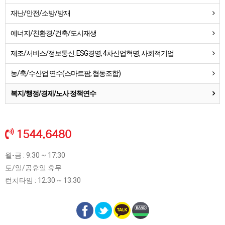
재난/안전/소방/방재
에너지/친환경/건축/도시재생
제조/서비스/정보통신: ESG경영, 4차산업혁명, 사회적기업
농/축/수산업 연수(스마트팜, 협동조합)
복지/행정/경제/노사 정책연수
1544.6480
월-금 : 9:30 ~ 17:30
토/일/공휴일 휴무
런치타임 : 12:30 ~ 13:30