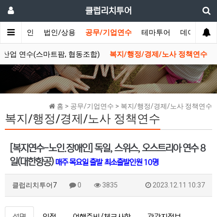
클럽리치투어
메인
법인/상용
공무/기업연수
테마투어
데이투어
수산업 연수(스마트팜, 협동조합)
복지/행정/경제/노사 정책연수
홈 > 공무/기업연수 > 복지/행정/경제/노사 정책연수
복지/행정/경제/노사 정책연수
[복지연수-노인.장애인] 독일, 스위스, 오스트리아 연수 8
일(대한항공)
매주 목요일 출발
최소출발인원 10명
클럽리치투어7
0
3835
2023.12.11 10:37