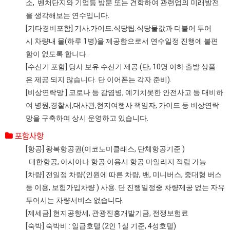
소, 벤처단지와 기업등 방문 또는 견학하여 관련업의 미래발전
을 생각해보는 연수입니다.
[기타경비포함] 기사.가이드.식당팁.식당물값과 더불어 투어
시 차량내 물(하루 1병)을 제공함으로서 연수일정 진행에 불편
함이 없도록 합니다.
[수신기 포함] 당사 보유 수신기 제공 (단, 10명 이하 출발 상품
은 제공 되지 않습니다. 단 이어폰는 각자 준비).
[비상연락망 ] 코로나 등 감염병, 예기치못한 안전사고 등 대비하
여 병원,경찰서,대사관,현지여행사 책임자, 가이드 등 비상연락
망을 구축하여 상시 운영하고 있습니다.
포함사항
[항공] 왕복항공권(이코노미클래스, 단체항공기준 )
대한항공, 아시아나 항공 이용시 항공 마일리지 적립 가능
[차량] 전일정 차량(인원에 따른 차량, 밴, 미니버스, 중대형 버스
등 이용, 보험가입차량 ) 사용. 단 진행일정중 차량제공 없는 자유
투어시는 차량서비스 없습니다.
[제세금] 현지공항세, 관광진흥개발기금, 전쟁보험료
[숙박] 숙박비 : 일급호텔 (2인 1실 기준, 4성호텔)