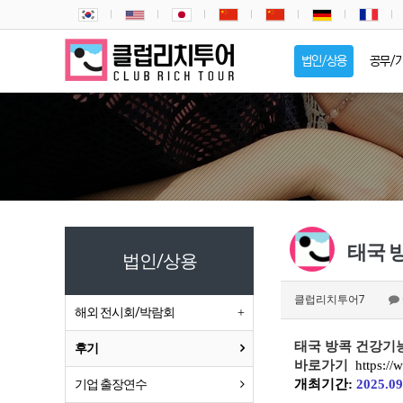
법인/상용
공무/
태국 방
법인/상용
클럽리치투어7
해외 전시회/박람회
태국 방콕 건강기능식
후기
바로가기
https:/
기업 출장연수
개최기간:
2025.09