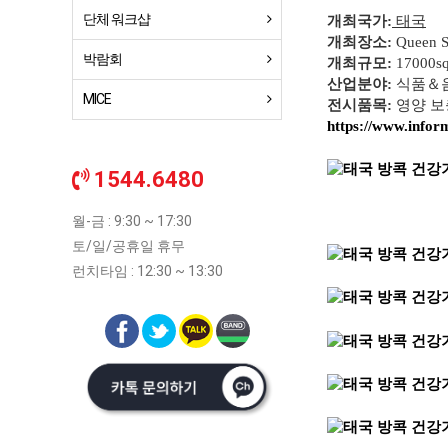
단체 워크샵
개최국가:
태국
개최장소:
Queen S
박람회
개최규모:
17000s
산업분야:
식품＆음
MICE
전시품목:
영양 보
https://www.info
1544.6480
월-금 : 9:30 ~ 17:30
토/일/공휴일 휴무
런치타임 : 12:30 ~ 13:30