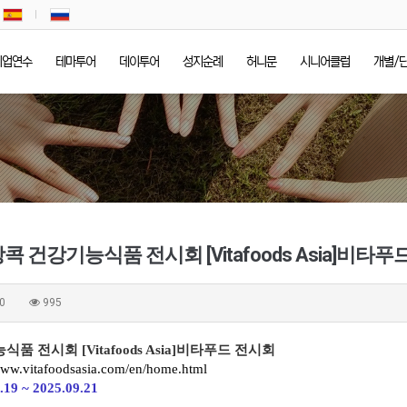
기업연수
테마투어
데이투어
성지순례
허니문
시니어클럽
개별/
콕 건강기능식품 전시회 [Vitafoods Asia]비타
0
995
품 전시회 [Vitafoods Asia]비타푸드 전시회
/www.vitafoodsasia.com/en/home.html
.19
~ 2025.09.21