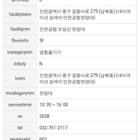
인천광역시 중구 공항서로 279 (남북동) (내비게
facilityitem
이션 검색어:인천공항전망대)
facilitynm
인천공항 오성산 전망대
floorinfo
3F
lcategorynm
공항즐기기
lcduty
N
인천광역시 중구 공항서로 279 (남북동) (내비게
lcnm
이션 검색어:인천공항전망대)
mcategorynm
전망대
servicetime
10: 30 ~ 16: 00
sn
2028
tel
032-751-2117
terminalid
P01