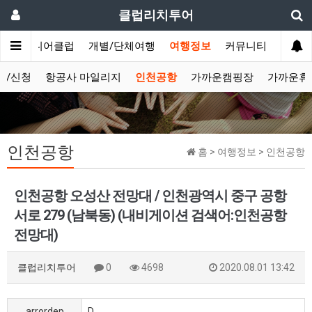
클럽리치투어
문
시니어클럽
개별/단체여행
여행정보
커뮤니티
보/신청
항공사 마일리지
인천공항
가까운캠핑장
가까운휴
인천공항
홈 > 여행정보 > 인천공항
인천공항 오성산 전망대 / 인천광역시 중구 공항
서로 279 (남북동) (내비게이션 검색어:인천공항
전망대)
클럽리치투어
0
4698
2020.08.01 13:42
arrordep
D