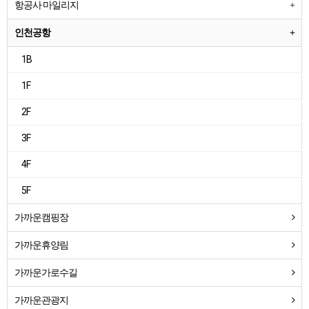
항공사 마일리지
인천공항
1B
1F
2F
3F
4F
5F
가까운캠핑장
가까운휴양림
가까운가로수길
가까운관광지