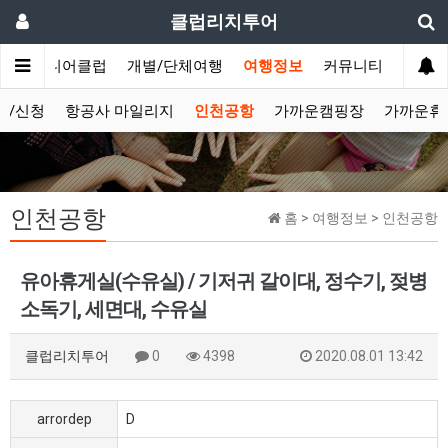
클럽리치투어
문
시니어클럽
개별/단체여행
여행정보
커뮤니티
보/신청
항공사 마일리지
인천공항
가까운캠핑장
가까운휴
인천공항
홈 > 여행정보 > 인천공항
유아휴게실(수유실) / 기저귀 갈이대, 정수기, 젖병
소독기, 세면대, 수유실
클럽리치투어
0
4398
2020.08.01 13:42
arrordep
D