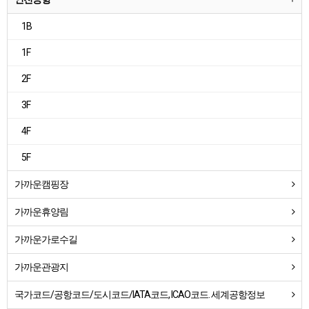
1B
1F
2F
3F
4F
5F
가까운캠핑장
가까운휴양림
가까운가로수길
가까운관광지
국가코드/공항코드/도시코드/IATA코드, ICAO코드. 세계공항정보