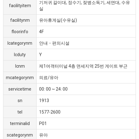
기저귀 갈이대, 정수기, 젖병소독기, 세면대, 수유
facilityitem
실
facilitynm
유아휴게실(수유실)
floorinfo
4F
lcategorynm
안내・편의시설
lcduty
Y
lcnm
제1여객터미널 4층 면세지역 25번 게이트 부근
mcategorynm
의료/유아
servicetime
00: 00 ~ 24: 00
sn
1913
tel
1577-2600
terminalid
P01
scategorynm
유아