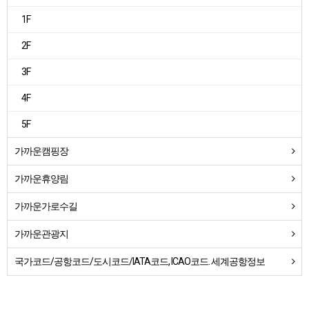
1F
2F
3F
4F
5F
가까운캠핑장
가까운휴양림
가까운가로수길
가까운관광지
국가코드/공항코드/도시코드/IATA코드, ICAO코드. 세계공항정보