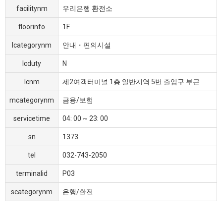
facilitynm
우리은행 환전소
floorinfo
1F
lcategorynm
안내・편의시설
lcduty
N
lcnm
제2여객터미널 1층 일반지역 5번 출입구 부근
mcategorynm
금융/보험
servicetime
04: 00 ~ 23: 00
sn
1373
tel
032-743-2050
terminalid
P03
scategorynm
은행/환전