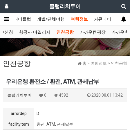
클럽리치투어
문
시니어클럽
개별/단체여행
여행정보
커뮤니티
보/신청
항공사 마일리지
인천공항
가까운캠핑장
가까운휴
인천공항
홈 > 여행정보 > 인천공항
우리은행 환전소 / 환전, ATM, 관세납부
클럽리치투어
0
4592
2020.08.01 13:42
arrordep
D
facilityitem
환전, ATM, 관세납부