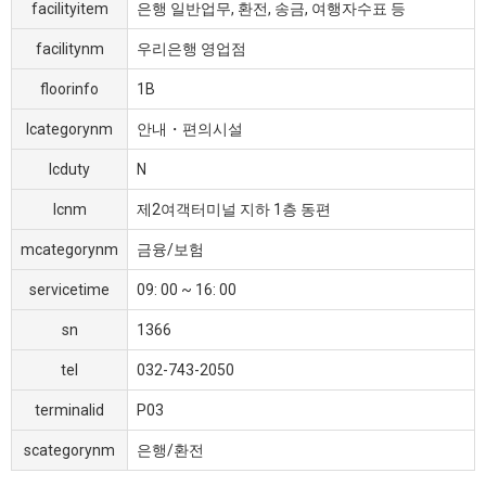
facilityitem
은행 일반업무, 환전, 송금, 여행자수표 등
facilitynm
우리은행 영업점
floorinfo
1B
lcategorynm
안내・편의시설
lcduty
N
lcnm
제2여객터미널 지하 1층 동편
mcategorynm
금융/보험
servicetime
09: 00 ~ 16: 00
sn
1366
tel
032-743-2050
terminalid
P03
scategorynm
은행/환전