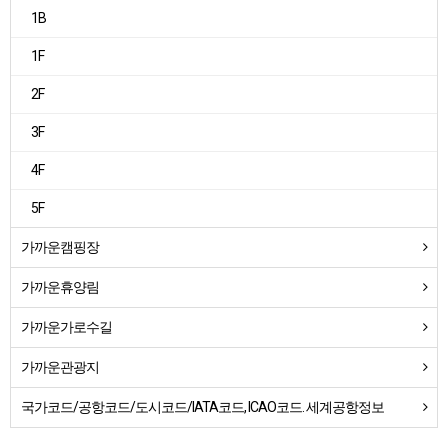
1B
1F
2F
3F
4F
5F
가까운캠핑장
가까운휴양림
가까운가로수길
가까운관광지
국가코드/공항코드/도시코드/IATA코드, ICAO코드. 세계공항정보