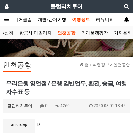
클럽리치투어
문
시니어클럽
개별/단체여행
여행정보
커뮤니티
보/신청
항공사 마일리지
인천공항
가까운캠핑장
가까운휴
인천공항
홈 > 여행정보 > 인천공항
우리은행 영업점 / 은행 일반업무, 환전, 송금, 여행
자수표 등
클럽리치투어
0
4260
2020.08.01 13:42
arrordep
D