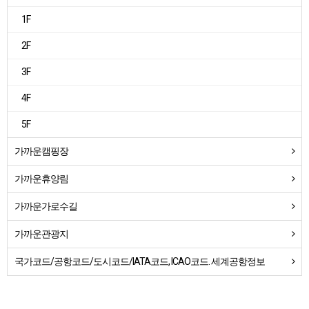
1F
2F
3F
4F
5F
가까운캠핑장
가까운휴양림
가까운가로수길
가까운관광지
국가코드/공항코드/도시코드/IATA코드, ICAO코드. 세계공항정보