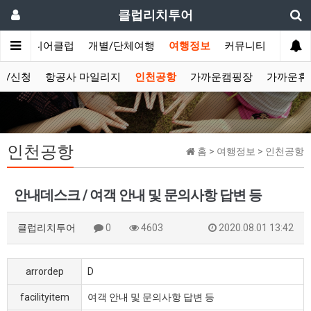
클럽리치투어
문
시니어클럽
개별/단체여행
여행정보
커뮤니티
보/신청
항공사 마일리지
인천공항
가까운캠핑장
가까운휴
인천공항
홈 > 여행정보 > 인천공항
안내데스크 / 여객 안내 및 문의사항 답변 등
클럽리치투어
0
4603
2020.08.01 13:42
arrordep
D
facilityitem
여객 안내 및 문의사항 답변 등