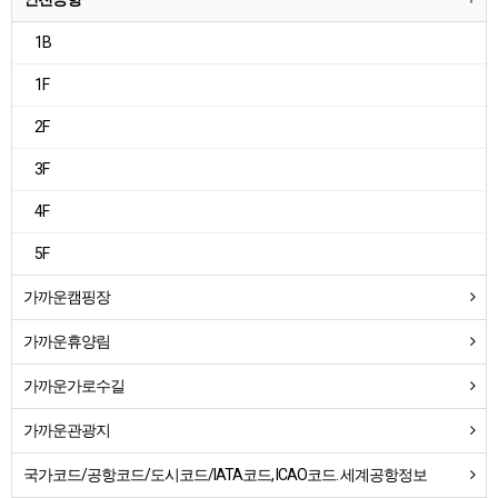
1B
1F
2F
3F
4F
5F
가까운캠핑장
가까운휴양림
가까운가로수길
가까운관광지
국가코드/공항코드/도시코드/IATA코드, ICAO코드. 세계공항정보