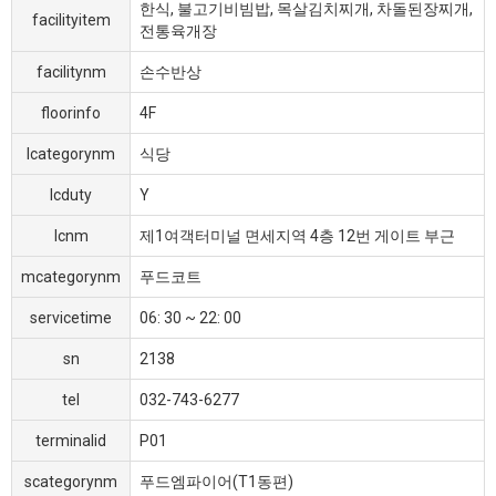
한식, 불고기비빔밥, 목살김치찌개, 차돌된장찌개,
facilityitem
전통육개장
facilitynm
손수반상
floorinfo
4F
lcategorynm
식당
lcduty
Y
lcnm
제1여객터미널 면세지역 4층 12번 게이트 부근
mcategorynm
푸드코트
servicetime
06: 30 ~ 22: 00
sn
2138
tel
032-743-6277
terminalid
P01
scategorynm
푸드엠파이어(T1동편)