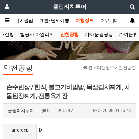
클럽리치투어
문
시니어클럽
개별/단체여행
여행정보
커뮤니티
보/신청
항공사 마일리지
인천공항
가까운캠핑장
가까운휴
인천공항
홈 > 여행정보 > 인천공항
손수반상 / 한식, 불고기비빔밥, 목살김치찌개, 차
돌된장찌개, 전통육개장
클럽리치투어
0
5147
2020.08.01 13:42
arrordep
D