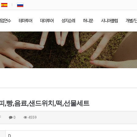
기업연수
테마투어
데이투어
성지순례
허니문
시니어클럽
개별/
커피,빵,음료,샌드위치,떡,선물세트
F
0
4559
D