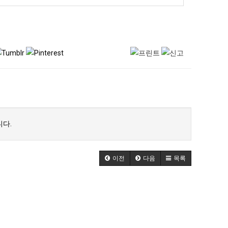
다.
이전
다음
목록