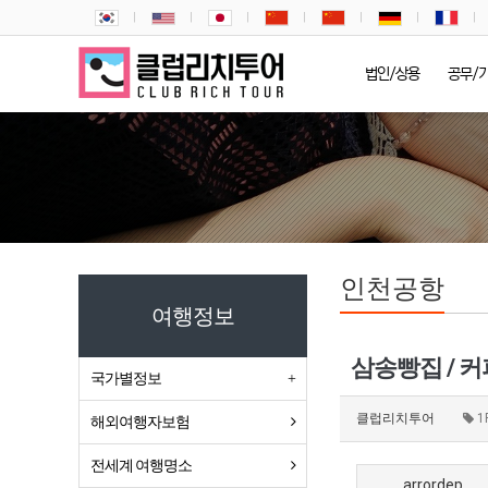
법인/상용
공무/
인천공항
여행정보
삼송빵집 / 
국가별정보
클럽리치투어
1
해외여행자보험
전세계 여행명소
arrordep