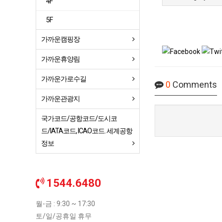
4F
5F
가까운캠핑장
가까운휴양림
가까운가로수길
0
Comments
가까운관광지
국가코드/공항코드/도시코
드/IATA코드, ICAO코드. 세계공항
정보
1544.6480
월-금 : 9:30 ~ 17:30
토/일/공휴일 휴무