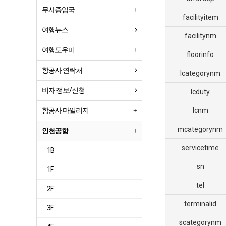
무사증입국
facilityitem
여행뉴스
facilitynm
여행도우미
floorinfo
항공사 연락처
lcategorynm
비자 정보/신청
lcduty
항공사 마일리지
lcnm
mcategorynm
인천공항
servicetime
1B
sn
1F
tel
2F
terminalid
3F
scategorynm