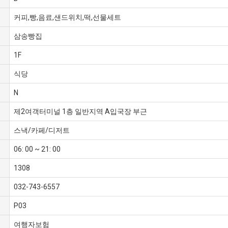
커피,빵,음료,샌드위치,떡,선물세트
삼송빵집
1F
식당
N
제2여객터미널 1층 일반지역 A입국장 부근
스낵/카페/디저트
06: 00 ~ 21: 00
1308
032-743-6557
P03
여행자보험