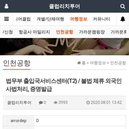
클럽리치투어
문
시니어클럽
개별/단체여행
여행정보
커뮤니티
보/신청
항공사 마일리지
인천공항
가까운캠핑장
가까운휴
인천공항
홈 > 여행정보 > 인천공항
법무부 출입국서비스센터(T2) / 불법 체류 외국인
사법처리, 증명발급
클럽리치투어
0
3993
2020.08.01 13:42
arrordep
D