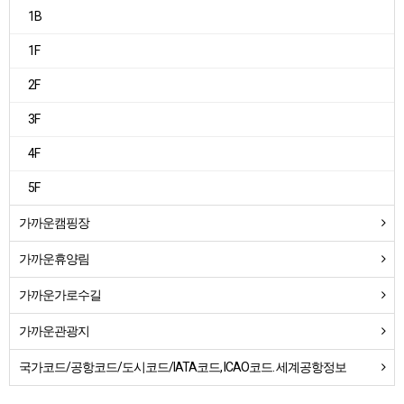
1B
1F
2F
3F
4F
5F
가까운캠핑장
가까운휴양림
가까운가로수길
가까운관광지
국가코드/공항코드/도시코드/IATA코드, ICAO코드. 세계공항정보