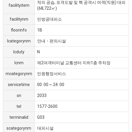
적의 공습, 포격도발 및 핵 공격시 여객(직원) 대피
facilityitem
(68,722㎡)
facilitynm
민방공대피소
floorinfo
1B
lcategorynm
안내・편의시설
lcduty
N
lcnm
제2여객터미널 교통센터 지하1층 주차장
mcategorynm
민원행정서비스
servicetime
00: 00 ~ 24: 00
sn
2033
tel
1577-2600
terminalid
G03
scategorynm
대피시설