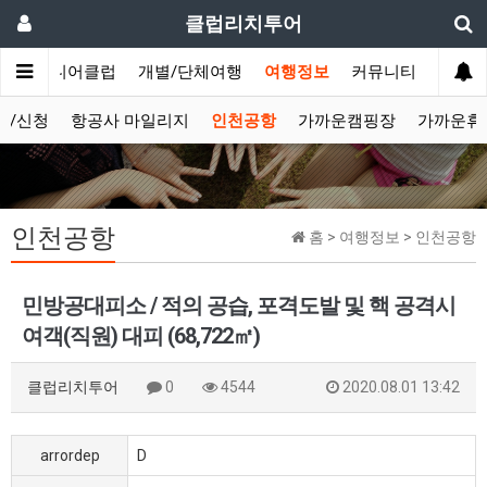
클럽리치투어
문
시니어클럽
개별/단체여행
여행정보
커뮤니티
보/신청
항공사 마일리지
인천공항
가까운캠핑장
가까운휴
인천공항
홈 > 여행정보 > 인천공항
민방공대피소 / 적의 공습, 포격도발 및 핵 공격시
여객(직원) 대피 (68,722㎡)
클럽리치투어
0
4544
2020.08.01 13:42
arrordep
D