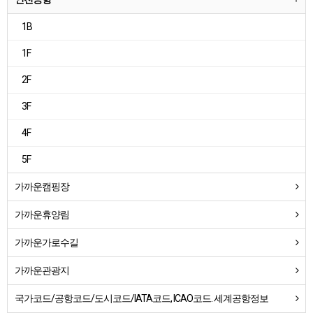
1B
1F
2F
3F
4F
5F
가까운캠핑장
가까운휴양림
가까운가로수길
가까운관광지
국가코드/공항코드/도시코드/IATA코드, ICAO코드. 세계공항정보