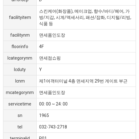
스킨케어(화장품), 메이크업, 향수/바디/헤어, 가
facilityitem
방/지갑, 시계/액세서리, 패션/잡화, 디지털/리빙,
식품 등
facilitynm
면세품인도장
floorinfo
4F
lcategorynm
면세점쇼핑
lcduty
Y
lcnm
제1여객터미널 4층 면세지역 29번 게이트 부근
mcategorynm
면세품인도장
servicetime
00: 00 ~ 24: 00
sn
1965
tel
032-743-2718
terminalid
P01