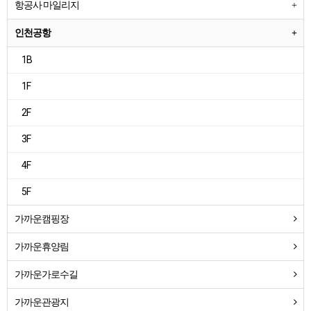
항공사 마일리지
인천공항
1B
1F
2F
3F
4F
5F
가까운캠핑장
가까운휴양림
가까운가로수길
가까운관광지