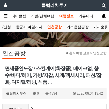
클럽리치투어
문
시니어클럽
개별/단체여행
여행정보
커뮤니티
보/신청
항공사 마일리지
인천공항
가까운캠핑장
가까운휴
인천공항
홈 > 여행정보 > 인천공항
면세품인도장 / 스킨케어(화장품), 메이크업, 향
수/바디/헤어, 가방/지갑, 시계/액세서리, 패션/잡
화, 디지털/리빙, 식품 …
클럽리치투어
0
4534
2020.08.01 13:42
arrordep
D