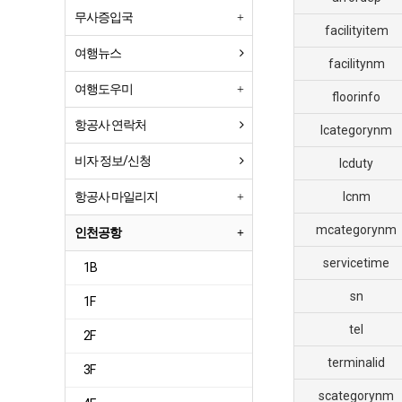
무사증입국
facilityitem
여행뉴스
facilitynm
여행도우미
floorinfo
항공사 연락처
lcategorynm
비자 정보/신청
lcduty
항공사 마일리지
lcnm
mcategorynm
인천공항
servicetime
1B
sn
1F
tel
2F
terminalid
3F
scategorynm