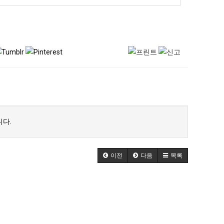
다.
이전
다음
목록