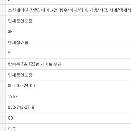
스킨케어(화장품), 메이크업, 향수/바디/헤어, 가방/지갑, 시계/액세서
면세품인도장
3F
면세점쇼핑
Y
탑승동 3층 122번 게이트 부근
면세품인도장
00: 00 ~ 24: 00
1967
032-743-2718
G01
약국