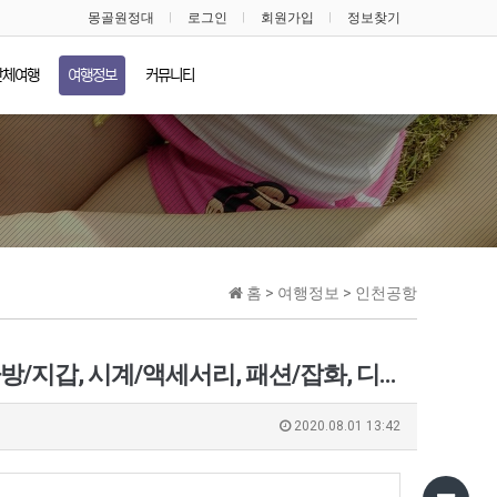
몽골원정대
로그인
회원가입
정보찾기
단체여행
여행정보
커뮤니티
홈 > 여행정보 > 인천공항
면세품인도장 / 스킨케어(화장품), 메이크업, 향수/바디/헤어, 가방/지갑, 시계/액세서리, 패션/잡화, 디지털/리빙, 식품 …
2020.08.01 13:42