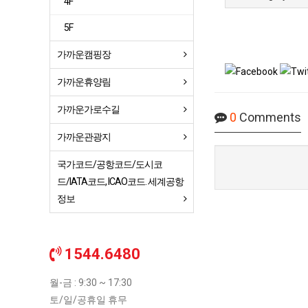
4F
5F
가까운캠핑장
가까운휴양림
가까운가로수길
0
Comments
가까운관광지
국가코드/공항코드/도시코
드/IATA코드, ICAO코드. 세계공항
정보
1544.6480
월-금 : 9:30 ~ 17:30
토/일/공휴일 휴무