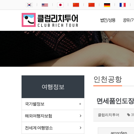
법인/상용
공무/
인천공항
여행정보
국가별정보
클럽리치투어
3
해외여행자보험
전세계 여행명소
arrordep