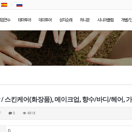
기업연수
테마투어
데이투어
성지순례
허니문
시니어클럽
개별/
F
0
4818
D