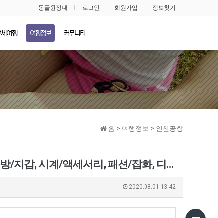
몽골원정대
로그인
회원가입
정보찾기
단체여행
여행정보
커뮤니티
홈 > 여행정보 > 인천공항
면세품인도장 / 스킨케어(화장품), 메이크업, 향수/바디/헤어, 가방/지갑, 시계/액세서리, 패션/잡화, 디지털/리빙, 식품 …
2020.08.01 13:42