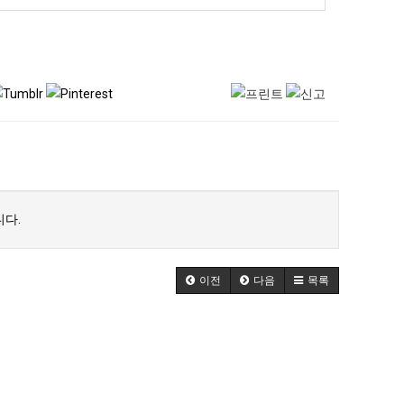
다.
이전
다음
목록