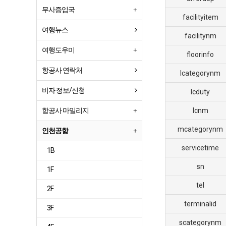
무사증입국
facilityitem
여행뉴스
facilitynm
여행도우미
floorinfo
항공사 연락처
lcategorynm
비자 정보/신청
lcduty
항공사 마일리지
lcnm
mcategorynm
인천공항
servicetime
1B
sn
1F
tel
2F
terminalid
3F
scategorynm