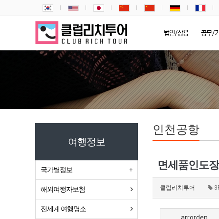
법인/상용
공무/
인천공항
여행정보
국가별정보
클럽리치투어
3
해외여행자보험
전세계 여행명소
arrordep