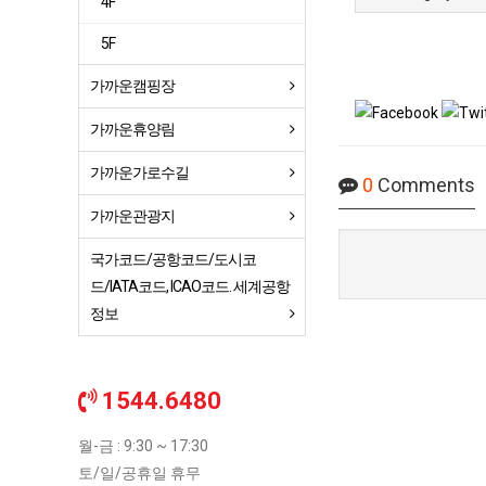
4F
5F
가까운캠핑장
가까운휴양림
가까운가로수길
0
Comments
가까운관광지
국가코드/공항코드/도시코
드/IATA코드, ICAO코드. 세계공항
정보
1544.6480
월-금 : 9:30 ~ 17:30
토/일/공휴일 휴무