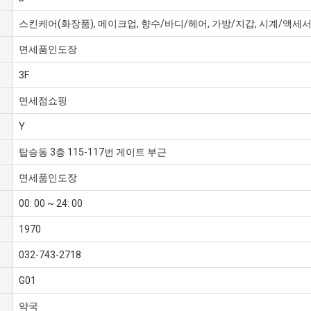
스킨케어(화장품), 메이크업, 향수/바디/헤어, 가방/지갑, 시계/액세서
면세품인도장
3F
면세점쇼핑
Y
탑승동 3층 115-117번 게이트 부근
면세품인도장
00: 00 ~ 24: 00
1970
032-743-2718
G01
약국