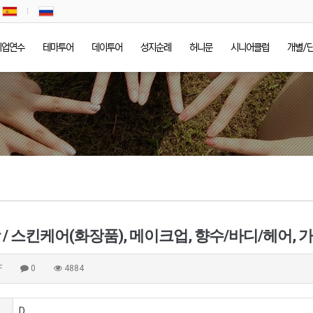
기업연수
테마투어
데이투어
성지순례
허니문
시니어클럽
개별/
F
0
4884
D