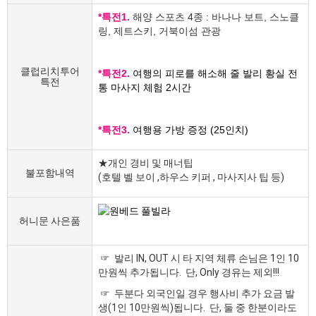
*특전1.
해양 스포츠 4종 : 바나나 보트, 스노클
링, 제트스키, 거북이섬 관광
클럽리치투어
*특전2.
여행의 피로를 해소해 줄 발리 황실 전
특전
통 마사지 체험 2시간
*특전3.
여행용 가방 증정 (25인치)
★개인 경비 및 매너팁
불포함내역
(호텔 벨 보이 ,하우스 키퍼 , 마사지사 팁 등)
허니문 사은품
☞ 발리 IN, OUT 시 타 지역 체류 손님은 1인 10
만원씩 추가됩니다. 단, Only 경유는 제외!!!
☞ 두분다 외국인일 경우 행사비 추가 요금 발
생(1인 10만원씩)됩니다. 단, 둘 중 한분이라도