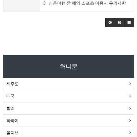
※ 신혼여행 중 해양 스포츠 이용시 유의사항
허니문
제주도
태국
발리
하와이
몰디브