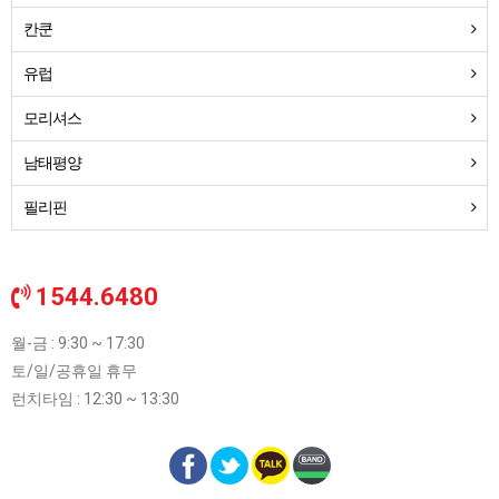
칸쿤
유럽
모리셔스
남태평양
필리핀
1544.6480
월-금 : 9:30 ~ 17:30
토/일/공휴일 휴무
런치타임 : 12:30 ~ 13:30