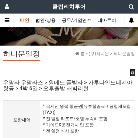
클럽리치투어
메인
법인/상용
공무/기업연수
테마투어
데이투
허니문일정
홈 > (구)허니문 > 허니문일정
우팔라 우말라스 > 원베드 풀빌라 > 가루다인도네시아
항공 > 4박 6일 > 오후출발 새벽리턴
* 국제선 왕복 항공권[유류할증료 + 공항세포함
(TAX)]
* 전 일정 리조트/호텔 투숙비 포함
포함내역
* 가이드&운전기사 팁 포함
* 전 일정 식사 포함