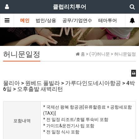
클럽리치투어
메인
법인/상용
공무/기업연수
테마투어
데이투
허니문일정
홈 > (구)허니문 > 허니문일정
물리아 > 원베드 풀빌라 > 가루다인도네시아항공 > 4박
6일 > 오후출발 새벽리턴
* 국제선 왕복 항공권[유류할증료 + 공항세포함
(TAX)]
* 전 일정 리조트/호텔 투숙비 포함
포함내역
* 가이드&운전기사 팁 포함
* 전 일정 식사 포함