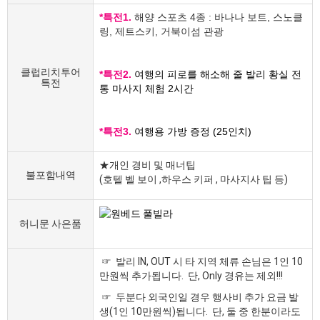
*특전1.
해양 스포츠 4종 : 바나나 보트, 스노클
링, 제트스키, 거북이섬 관광
클럽리치투어
*특전2.
여행의 피로를 해소해 줄 발리 황실 전
특전
통 마사지 체험 2시간
*특전3.
여행용 가방 증정 (25인치)
★개인 경비 및 매너팁
불포함내역
(호텔 벨 보이 ,하우스 키퍼 , 마사지사 팁 등)
허니문 사은품
☞ 발리 IN, OUT 시 타 지역 체류 손님은 1인 10
만원씩 추가됩니다. 단, Only 경유는 제외!!!
☞ 두분다 외국인일 경우 행사비 추가 요금 발
생(1인 10만원씩)됩니다. 단, 둘 중 한분이라도