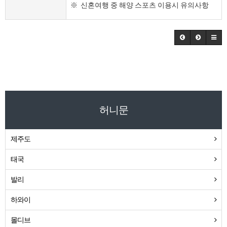
※ 신혼여행 중 해양 스포츠 이용시 유의사항
허니문
제주도
태국
발리
하와이
몰디브