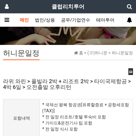
클럽리치투어
메인
법인/상용
공무/기업연수
테마투어
데이투
허니문일정
홈 > (구)허니문 > 허니문일정
라위 와린 > 풀빌라 2박 + 리조트 2박 > 타이국제항공 >
4박 6일 > 오전출발 오후리턴
* 국제선 왕복 항공권[유류할증료 + 공항세포함
(TAX)]
* 전 일정 리조트/호텔 투숙비 포함
포함내역
* 가이드&운전기사 팁 포함
* 전 일정 식사 포함​