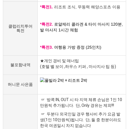
*특전1.
리조트 조식, 무동력 해양스포츠 이용
*특전2.
로얄제리 콜라겐 & 타이 마사지 120분,
클럽리치투어
발 마사지 1시간 체험
특전
*특전3.
여행용 가방 증정 (25인치)
★개인 경비 및 매너팁
불포함내역
(호텔 벨 보이 ,하우스 키퍼 , 마사지사 팁 등)
허니문 사은품
☞ 방콕 IN, OUT 시 타 지역 체류 손님은 1인 10
만원씩 추가됩니다. 단, Only 경유는 제외!!!
☞ 두분다 외국인일 경우 행사비 추가 요금 발
생(1인 10만원씩)됩니다. 단, 둘 중 한분이라도
한국 여권일시 차지 없습니다