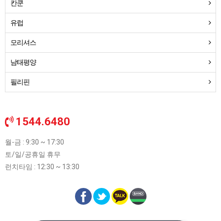
칸쿤
유럽
모리셔스
남태평양
필리핀
1544.6480
월-금 : 9:30 ~ 17:30
토/일/공휴일 휴무
런치타임 : 12:30 ~ 13:30