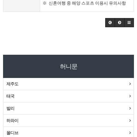
※ 신혼여행 중 해양 스포츠 이용시 유의사항
허니문
제주도
태국
발리
하와이
몰디브