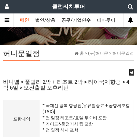
클럽리치투어
메인
법인/상용
공무/기업연수
테마투어
데이투
허니문일정
홈 > (구)허니문 > 허니문일정
바나벨 > 풀빌라 2박 + 리조트 2박 > 타이국제항공 > 4
박 6일 > 오전출발 오후리턴
* 국제선 왕복 항공권[유류할증료 + 공항세포함
(TAX)]
* 전 일정 리조트/호텔 투숙비 포함
포함내역
* 가이드&운전기사 팁 포함
* 전 일정 식사 포함​