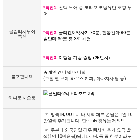
*특전1.
선택 투어 중 코타오,코낭유안 호핑 투
어
클럽리치투어
*특전2.
콜라겐& 맛사지 90분, 전통안마 60분,
특전
발안마 60분 총 3회 체험
*특전3.
여행용 가방 증정 (25인치)
★개인 경비 및 매너팁
불포함내역
(호텔 벨 보이 ,하우스 키퍼 , 마사지사 팁 등)
허니문 사은품
☞ 방콕 IN, OUT 시 타 지역 체류 손님은 1인 10
만원씩 추가됩니다. 단, Only 경유는 제외!!!
☞ 두분다 외국인일 경우 행사비 추가 요금 발
생(1인 10만원씩)됩니다. 단, 둘 중 한분이라도