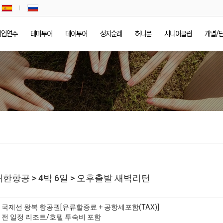
기업연수
테마투어
데이투어
성지순례
허니문
시니어클럽
개별/
 대한항공 > 4박 6일 > 오후출발 새벽리턴
* 국제선 왕복 항공권[유류할증료 + 공항세포함(TAX)]
* 전 일정 리조트/호텔 투숙비 포함