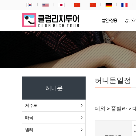
법인/상용
공무/
허니문일정
허니문
제주도
데와 > 풀빌라 >
태국
발리