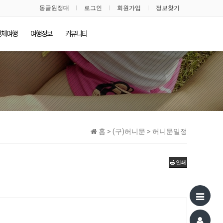
몽골원정대
로그인
회원가입
정보찾기
단체여행
여행정보
커뮤니티
홈 > (구)허니문 > 허니문일정
인쇄