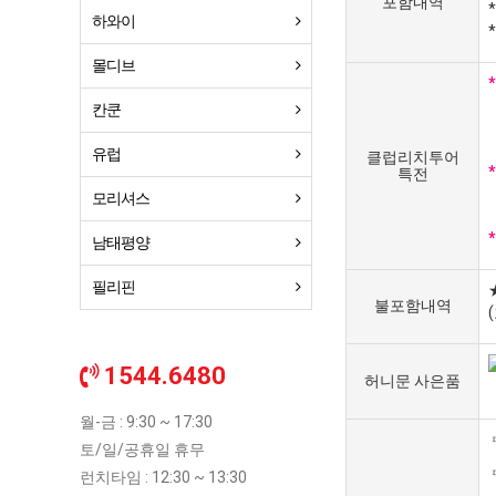
포함내역
하와이
몰디브
칸쿤
유럽
클럽리치투어
특전
모리셔스
남태평양
필리핀
불포함내역
1544.6480
허니문 사은품
월-금 : 9:30 ~ 17:30
토/일/공휴일 휴무
런치타임 : 12:30 ~ 13:30