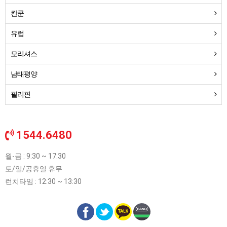
칸쿤
유럽
모리셔스
남태평양
필리핀
1544.6480
월-금 : 9:30 ~ 17:30
토/일/공휴일 휴무
런치타임 : 12:30 ~ 13:30