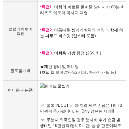
*특전1.
여행의 피로를 풀어줄 발마사지 60분 &
리조트 아로마 마사지 체험
클럽리치투어
*특전2.
아름다운 셍기기비치의 석양과 함께 하
특전
는 씨푸드 바스켓 (랍스터 포함)
*특전3.
여행용 가방 증정 (25인치)
★개인 경비 및 매너팁
불포함내역
(호텔 벨 보이 ,하우스 키퍼 , 마사지사 팁 등)
허니문 사은품
☞ 롬복 IN, OUT 시 타 지역 체류 손님은 1인 10
만원씩 추가됩니다. 단, Only 경유는 제외!!!
☞ 두분다 외국인일 경우 행사비 추가 요금 발
생(1인 10만원씩)됩니다. 단, 둘 중 한분이라도