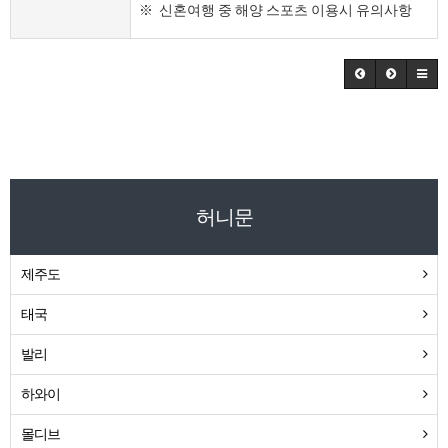
※ 신혼여행 중 해양 스포츠 이용시 유의사항
허니문
제주도
태국
발리
하와이
몰디브