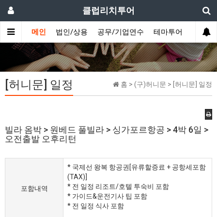
클럽리치투어
메인
법인/상용
공무/기업연수
테마투어
데이투
[허니문] 일정
홈 > (구)허니문 > [허니문] 일정
빌라 옴박 > 원베드 풀빌라 > 싱가포르항공 > 4박 6일 >
오전출발 오후리턴
* 국제선 왕복 항공권[유류할증료 + 공항세포함
(TAX)]
* 전 일정 리조트/호텔 투숙비 포함
포함내역
* 가이드&운전기사 팁 포함
* 전 일정 식사 포함​