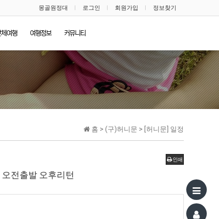
몽골원정대
로그인
회원가입
정보찾기
단체여행
여행정보
커뮤니티
홈 > (구)허니문 > [허니문] 일정
인쇄
 > 오전출발 오후리턴