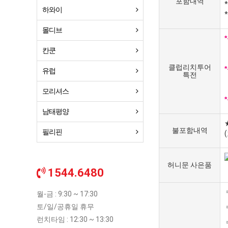
포함내역
하와이
몰디브
칸쿤
클럽리치투어
유럽
특전
모리셔스
남태평양
불포함내역
필리핀
허니문 사은품
1544.6480
월-금 : 9:30 ~ 17:30
토/일/공휴일 휴무
런치타임 : 12:30 ~ 13:30