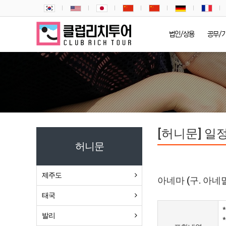
법인/상용
공무/
[허니문] 일
허니문
제주도
아네마 (구. 아네
태국
발리