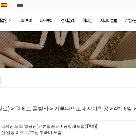
기업연수
테마투어
데이투어
성지순례
허니문
시니어클럽
개별/
정
말로) > 원베드 풀빌라 > 가루다인도네시아항공 > 4박 6일
* 국제선 왕복 항공권[유류할증료 + 공항세포함(TAX)]
* 전 일정 리조트/호텔 투숙비 포함