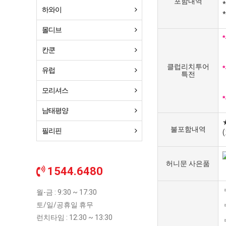
포함내역
하와이
몰디브
칸쿤
클럽리치투어
유럽
특전
모리셔스
남태평양
불포함내역
필리핀
허니문 사은품
1544.6480
월-금 : 9:30 ~ 17:30
토/일/공휴일 휴무
런치타임 : 12:30 ~ 13:30