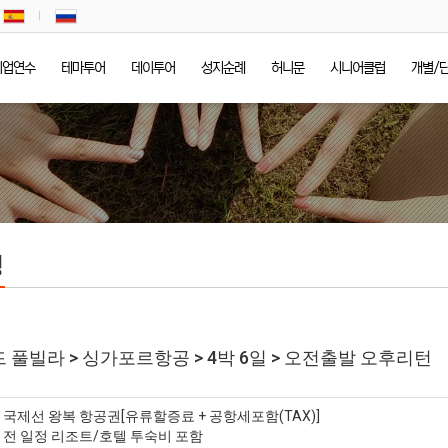
기업연수
테마투어
데이투어
성지순례
허니문
시니어클럽
개별/
정
 풀빌라 > 싱가포르항공 > 4박 6일 > 오전출발 오후리턴
* 국제선 왕복 항공권[유류할증료 + 공항세포함(TAX)]
* 전 일정 리조트/호텔 투숙비 포함