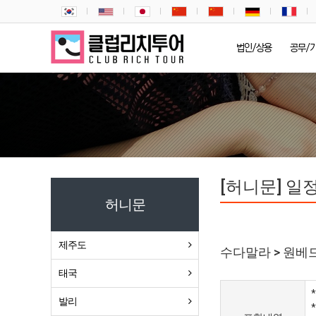
법인/상용
공무/
[허니문] 일
허니문
제주도
수다말라 > 원베드
태국
발리