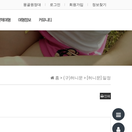
몽골원정대
로그인
회원가입
정보찾기
단체여행
여행정보
커뮤니티
홈 > (구)허니문 > [허니문] 일정
인쇄