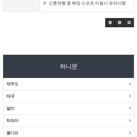
※ 신혼여행 중 해양 스포츠 이용시 유의사항
허니문
제주도
태국
발리
하와이
몰디브