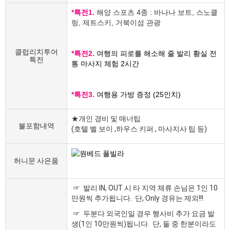
*특전1.
해양 스포츠 4종 : 바나나 보트, 스노클
링, 제트스키, 거북이섬 관광
클럽리치투어
*특전2.
여행의 피로를 해소해 줄 발리 황실 전
특전
통 마사지 체험 2시간
*특전3.
여행용 가방 증정 (25인치)
★개인 경비 및 매너팁
불포함내역
(호텔 벨 보이 ,하우스 키퍼 , 마사지사 팁 등)
허니문 사은품
☞ 발리 IN, OUT 시 타 지역 체류 손님은 1인 10
만원씩 추가됩니다. 단, Only 경유는 제외!!!
☞ 두분다 외국인일 경우 행사비 추가 요금 발
생(1인 10만원씩)됩니다. 단, 둘 중 한분이라도