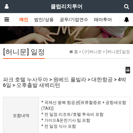
클럽리치투어
메인
법인/상용
공무/기업연수
테마투어
데이투
[허니문] 일정
홈 > (구)허니문 > [허니문] 일정
파크 호텔 누사두아 > 원베드 풀빌라 > 대한항공 > 4박
6일 > 오후출발 새벽리턴
* 국제선 왕복 항공권[유류할증료 + 공항세포함
(TAX)]
* 전 일정 리조트/호텔 투숙비 포함
포함내역
* 가이드&운전기사 팁 포함
* 전 일정 식사 포함​