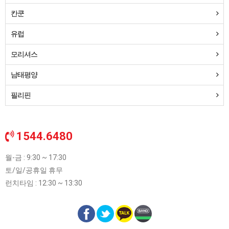
칸쿤
유럽
모리셔스
남태평양
필리핀
1544.6480
월-금 : 9:30 ~ 17:30
토/일/공휴일 휴무
런치타임 : 12:30 ~ 13:30