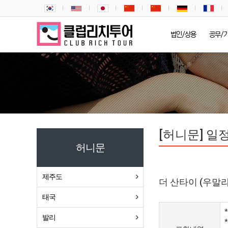
법인/상용
공무/
[허니문] 일
허니문
제주도
더 산타이 (우말라
태국
발리