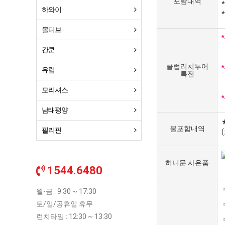
포함내역
하와이
몰디브
칸쿤
클럽리치투어
유럽
특전
모리셔스
남태평양
불포함내역
필리핀
허니문 사은품
1544.6480
월-금 : 9:30 ~ 17:30
토/일/공휴일 휴무
런치타임 : 12:30 ~ 13:30