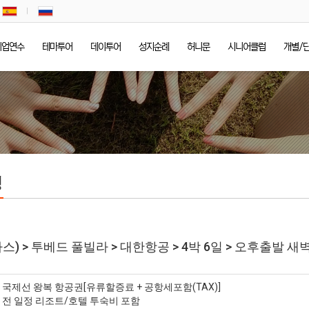
기업연수
테마투어
데이투어
성지순례
허니문
시니어클럽
개별/
정
스) > 투베드 풀빌라 > 대한항공 > 4박 6일 > 오후출발 
* 국제선 왕복 항공권[유류할증료 + 공항세포함(TAX)]
* 전 일정 리조트/호텔 투숙비 포함