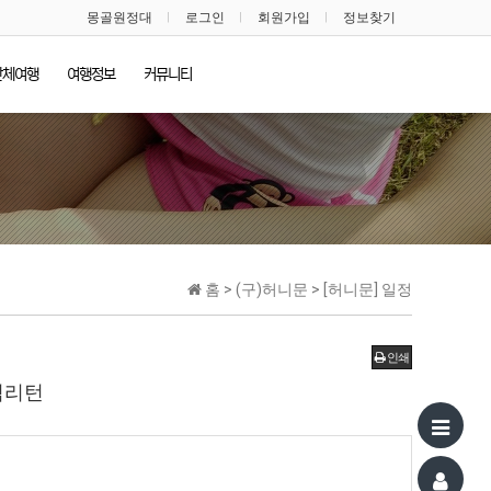
몽골원정대
로그인
회원가입
정보찾기
단체여행
여행정보
커뮤니티
홈 > (구)허니문 > [허니문] 일정
인쇄
새벽리턴