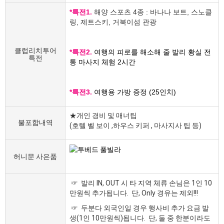
*특전1.
해양 스포츠 4종 : 바나나 보트, 스노클
링, 제트스키, 거북이섬 관광
클럽리치투어
*특전2.
여행의 피로를 해소해 줄 발리 황실 전
특전
통 마사지 체험 2시간
*특전3.
여행용 가방 증정 (25인치)
★개인 경비 및 매너팁
불포함내역
(호텔 벨 보이 ,하우스 키퍼 , 마사지사 팁 등)
허니문 사은품
☞ 발리 IN, OUT 시 타 지역 체류 손님은 1인 10
만원씩 추가됩니다. 단, Only 경유는 제외!!!
☞ 두분다 외국인일 경우 행사비 추가 요금 발
생(1인 10만원씩)됩니다. 단, 둘 중 한분이라도