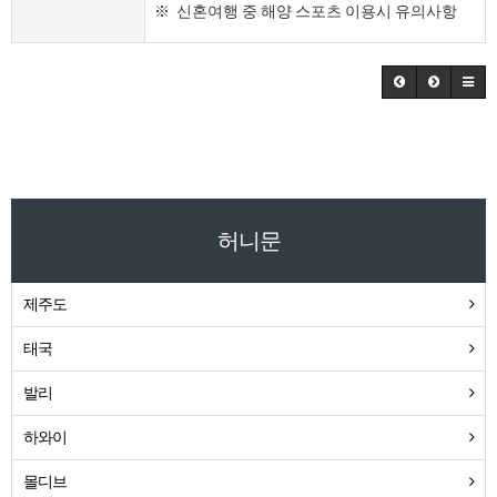
※ 신혼여행 중 해양 스포츠 이용시 유의사항
허니문
제주도
태국
발리
하와이
몰디브