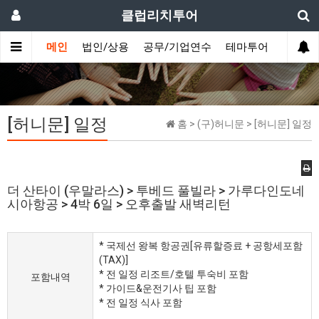
클럽리치투어
메인
법인/상용
공무/기업연수
테마투어
데이투
[허니문] 일정
홈 > (구)허니문 > [허니문] 일정
더 산타이 (우말라스) > 투베드 풀빌라 > 가루다인도네
시아항공 > 4박 6일 > 오후출발 새벽리턴
* 국제선 왕복 항공권[유류할증료 + 공항세포함
(TAX)]
* 전 일정 리조트/호텔 투숙비 포함
포함내역
* 가이드&운전기사 팁 포함
* 전 일정 식사 포함