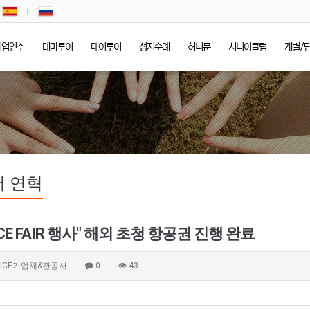
기업연수
테마투어
데이투어
성지순례
허니문
시니어클럽
개별/
 연혁
ACE FAIR 행사" 해외 초청 항공권 진행 완료
ICE기업체&관공서
0
43