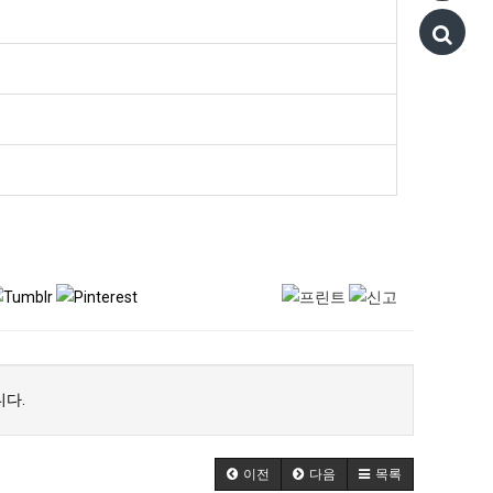
다.
이전
다음
목록