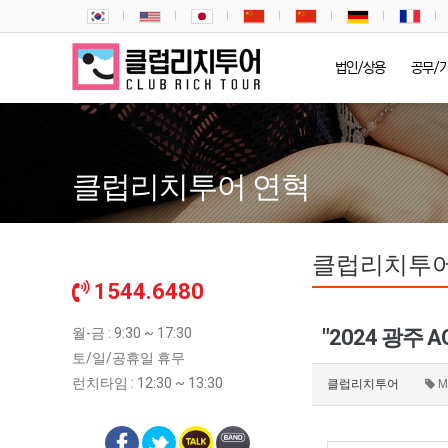
법인/상용
공무/
클럽리치투어 연혁
클럽리치투어
1544.6480
월-금 : 9:30 ~ 17:30
"2024 광주 
토/일/공휴일 휴무
런치타임 : 12:30 ~ 13:30
클럽리치투어
M