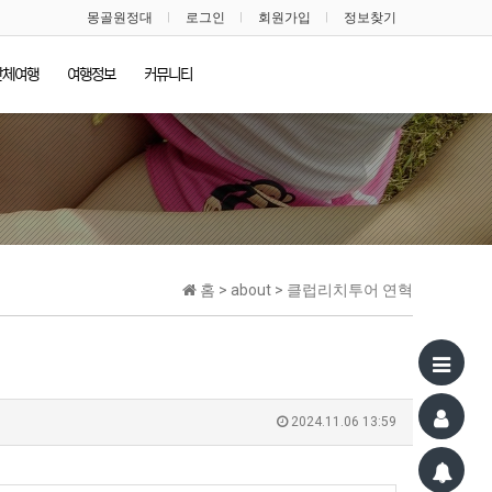
몽골원정대
로그인
회원가입
정보찾기
단체여행
여행정보
커뮤니티
홈 > about > 클럽리치투어 연혁
2024.11.06 13:59