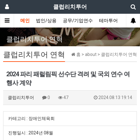
클럽리치투어
메인
법인/상용
공무/기업연수
테마투어
데이투
클럽리치투어 연혁
클럽리치투어 연혁
홈 > about > 클럽리치투어 연혁
2024 파리 패럴림픽 선수단 격려 및 국외 연수 여
행사 계약
클럽리치투어
0
47
2024.08.13 19:14
카테고리 : 장애인체육회
진행일시 : 2024년 08월