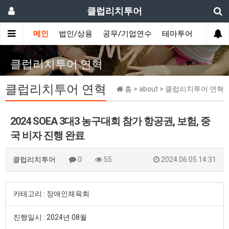
클럽리치투어
메인
법인/상용
공무/기업연수
테마투어
데이투
클럽리치투어 연혁
클럽리치투어 연혁
홈 > about > 클럽리치투어 연혁
2024 SOEA 3대3 농구대회 참가 항공권, 보험, 중
국 비자 진행 완료
클럽리치투어
0
55
2024.06.05 14:31
카테고리 : 장애인체육회
진행일시 : 2024년 08월