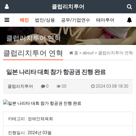
클럽리치투어
메인
법인/상용
공무/기업연수
테마투어
데이투
클럽리치투어 연혁
클럽리치투어 연혁
홈 > about > 클럽리치투어 연혁
일본 나리타 대회 참가 항공권 진행 완료
클럽리치투어
0
50
2024.03.08 18:30
카테고리 : 장애인체육회
진행일시 : 2024년 03월