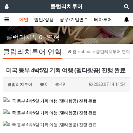
클럽리치투어
메인
법인/상용
공무/기업연수
테마투어
데이투
클럽리치투어 연혁
클럽리치투어 연혁
홈 > about > 클럽리치투어 연혁
미국 동부 4박5일 기획 여행 (델타항공) 진행 완료
클럽리치투어
0
49
2023.07.14 11:54