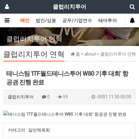
클럽리치투어
메인
법인/상용
공무/기업연수
테마투어
데이투
클럽리치투어 연혁
클럽리치투어 연혁
홈 > about > 클럽리치투어 연혁
테니스팀 'ITF월드테니스투어 W80 기후 대회' 항
공권 진행 완료
클럽리치투어
0
59
-0001.11.30 00:00
카테고리 : 일반체육회