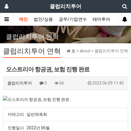
클럽리치투어
메인
법인/상용
공무/기업연수
테마투어
데이투
클럽리치투어 연혁
클럽리치투어 연혁
홈 > about > 클럽리치투어 연혁
오스트리아 항공권, 보험 진행 완료
클럽리치투어
0
66
2023.06.09 11:40
카테고리 : 일반체육회
진행일시 : 2022년 06월