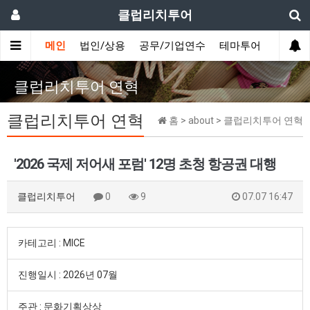
클럽리치투어
메인
법인/상용
공무/기업연수
테마투어
데이투
클럽리치투어 연혁
클럽리치투어 연혁
홈 > about > 클럽리치투어 연혁
'2026 국제 저어새 포럼' 12명 초청 항공권 대행
클럽리치투어
0
9
07.07 16:47
카테고리 : MICE
진행일시 : 2026년 07월
주관 : 문화기획상상