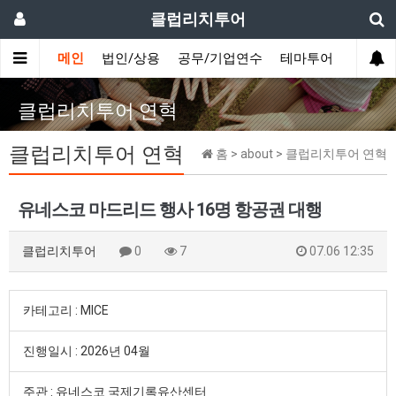
클럽리치투어
메인
법인/상용
공무/기업연수
테마투어
데이투
클럽리치투어 연혁
클럽리치투어 연혁
홈 > about > 클럽리치투어 연혁
유네스코 마드리드 행사 16명 항공권 대행
클럽리치투어
0
7
07.06 12:35
카테고리 : MICE
진행일시 : 2026년 04월
주관 : 유네스코 국제기록유산센터